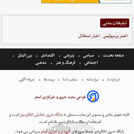
تبلیغات متنی
اخبار پرسپولیس
اخبار استقلال
صفحه نخست
سیاسی
ورزشی
اقتصادی
بین الملل
اجتماعی
فرهنگ و هنر
مذهبی
درباره ما
مرامنامه
تماس با ما
پیوندها
تعرفه اگهی
طراحی سایت خبری و خبرگزاری آسام
کلیه حقوق مادی و معنوی این سایت متعلق به
پایگاه خبری تحلیلی افکارنیوز
است و
استفاده از مطالب با ذکر منبع بلامانع است.
پایگاه خبری افکارخبر توسط سرورهای
گروه نرم افزاری آسام
میزبانی می شود.