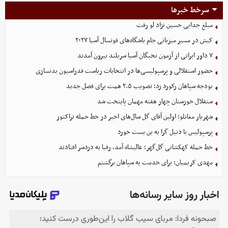
سرخط خبرها
مبلغ جدایی حسین نژاد لو رفت
کیش در مسیر میزبانی جام باشگاه‌های فوتسال آسیا ۲۰۲۷
۷ داور ایرانی از آزمون نخبگان آسیا سربلند بیرون آمدند
حضور استقلالی و پرسپولیسی‌ها در انتخابات ریاست فدراسیون بدنسازی
بودجه سپاهان رکورد زد؛ تصویب ۲.۵ همت برای فصل جدید
ستقلال خوزستان چهار هفته مهمان پایتخت شد
شهریار مغانلو؛ اولین آقای گل سال‌های اخیر در خط حمله تراکتور
پرسپولیس با دنیل گرا به بن بست خورد
خط حمله کهکشانی گل‌گهر؛ عالیشاه آمد، رقبا به دردسر افتادند
مهدی کریمیان: برای خدمت به سپاهان برگشتم