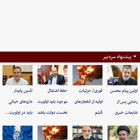
پیشنهاد سردبیر
اولین پیام محسن
فوری/ جزئیات
حفظ اشتغال
تأمین پایدار
رضایی پس از
اولیه از انفجارهای
موجود باید اولویت
داروهای حیاتی
شایعات خبری
قشم
نخست دولت باشد
باید در اولویت…