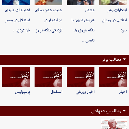
ابتکارات رهبر
هشدار
شنیده شدن صدای
اشتباهات کلیدی
انقلاب در میدان
شریعتمداری: با
دو انفجار در
استقلال در مسیر
نبرد
تنگه هرمز، راه
نزدیکی تنگه هرمز
باز کردن…
تنفس…
مطالب برتر
اخبار
اخبار ورزشی
استقلال
پرسپولیس
مطالب پیشنهادی