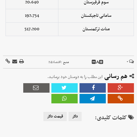
سوم قرقیزستان
20,640
سامانی تاجیکستان
192,754
منات ترکمنستان
517,200
A
۰
منبع :
اقتصاد24
هم رسانی
این مطلب را به دوستان خود برسانید.
کلمات کلیدی:
دلار
قیمت دلار