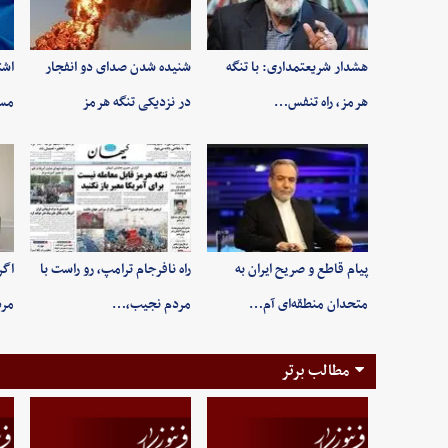
هشدار شریعتمداری: با تنگه
شنیده شدن صدای دو انفجار
اشت
هرمز، راه تنفس…
در نزدیکی تنگه هرمز
مسی
پیام قاطع و صریح ایران به
راه نافرجام ترامپ، رو راست با
اگر
متحدان منطقه‌ای آم…
مردم نجیب،…
مر
مطالب برتر