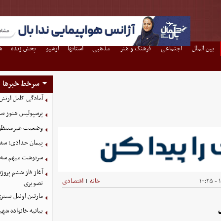
بین الملل
اجتماعی
فرهنگ و هنر
مذهبی
استانها
آرشیو
پخش زنده
ه
سرخط خبرها
آمادگی کامل ارتش
پرسپولیس هنوز سه
وضعیت غیرمنتظره
پیمان حدادی؛ سفی
سرنوشت مبهم سه خ
آغاز فاز ششم پروژ
۱
خانه
اقتصادی
|
تصویری
مارتین اونیل بستری شد؛ سرمرب
بیانیه خانواده شهی