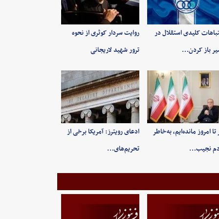
باهات کلیدی استقلال در
روایت سردار کوثری از نحوه
ر باز کردن…
ترور شهید لاریجانی
 تا امروز مانده‌ایم، به‌خاطر
ادعای رویترز: آمریکا برخی از
دم نجیب…
تحریم‌های…