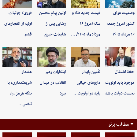
وضعیت هوای
قیمت جدید طلا و
اولین پیام محسن
فوری/ جزئیات
کشور امروز جمعه
سکه امروز ۱۶
رضایی پس از
اولیه از انفجارهای
۱۶ مرداد ۱۴۰۵
مردادماه ۱۴۰۵/ …
شایعات خبری
قشم
حفظ اشتغال
تأمین پایدار
ابتکارات رهبر
هشدار
موجود باید اولویت
داروهای حیاتی
انقلاب در میدان
شریعتمداری: با
نخست دولت باشد
باید در اولویت…
نبرد
تنگه هرمز، راه
تنفس…
مطالب برتر