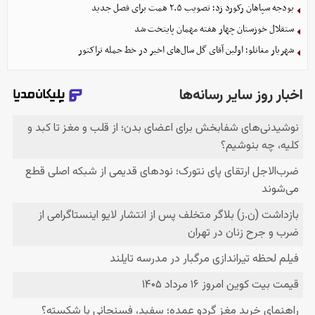
بودجه سپاهان رکورد زد؛ تصویب ۲.۵ همت برای فصل جدید
ستقلال خوزستان چهار هفته مهمان پایتخت شد
شهریار مغانلو؛ اولین آقای گل سال‌های اخیر در خط حمله تراکتور