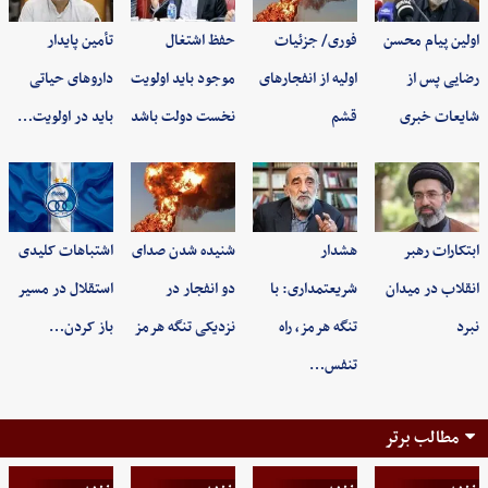
اولین پیام محسن
فوری/ جزئیات
حفظ اشتغال
تأمین پایدار
رضایی پس از
اولیه از انفجارهای
موجود باید اولویت
داروهای حیاتی
شایعات خبری
قشم
نخست دولت باشد
باید در اولویت…
ابتکارات رهبر
هشدار
شنیده شدن صدای
اشتباهات کلیدی
انقلاب در میدان
شریعتمداری: با
دو انفجار در
استقلال در مسیر
نبرد
تنگه هرمز، راه
نزدیکی تنگه هرمز
باز کردن…
تنفس…
مطالب برتر