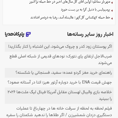
شهریار مغانلو؛ اولین آقای گل سال‌های اخیر در خط حمله تراکتور
پرسپولیس با دنیل گرا به بن بست خورد
خط حمله کهکشانی گل‌گهر؛ عالیشاه آمد، رقبا به دردسر افتادند