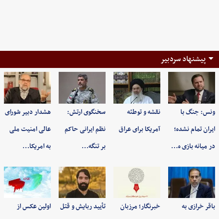
پیشنهاد سردبیر
ونس: جنگ با
نقشه و توطئه
سخنگوی ارتش:
هشدار دبیر شورای
ایران تمام نشده؛
آمریکا برای عراق
نظم ایرانی حاکم
عالی امنیت ملی
در میانه بازی ه…
بر تنگه…
به امریکا…
باقر خرازی به
خبرنگار؛ مرزبان
تأیید ربایش و قتل
اولین عکس از