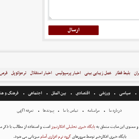
ران
بلیط قطار
عمل زیبایی بینی
اخبار پرسپولیس
اخبار استقلال
ترموکوپل
قرص ل
سیاسی
ورزشی
اقتصادی
بین الملل
اجتماعی
فرهنگ و هن
درباره ما
مرامنامه
تماس با ما
پیوندها
تعرفه اگهی
و معنوی این سایت متعلق به
پایگاه خبری تحلیلی افکارنیوز
است و استفاده از مطالب با ذکر من
پایگاه خبری افکارخبر توسط سرورهای
گروه نرم افزاری آسام
میزبانی می شود.