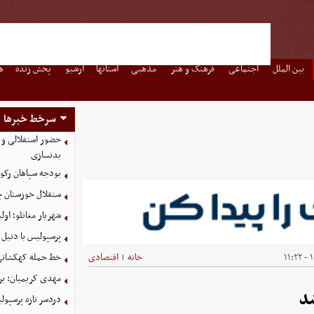
بین الملل
اجتماعی
فرهنگ و هنر
مذهبی
استانها
آرشیو
پخش زنده
ه
سرخط خبرها
حضور استقلالی و 
بدنسازی
بودجه سپاهان رکورد زد؛ تصویب
ستقلال خوزستان چ
شهریار مغانلو؛ اول
پرسپولیس با دنیل 
۱
خانه
اقتصادی
خط حمله کهکشانی گ
|
مهدی کریمیان: بر
د
دردسر تازه پرسپو