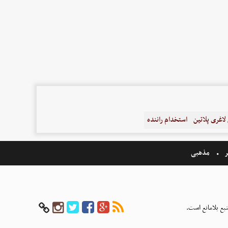
اغری پلاتین
استخدام راننده
ر
مذهبی
بع بلامانع است.