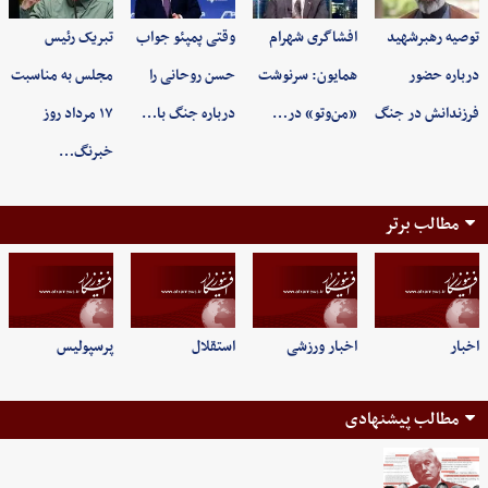
توصیه رهبرشهید
افشاگری شهرام
وقتی پمپئو جواب
تبریک رئیس
درباره حضور
همایون: سرنوشت
حسن روحانی را
مجلس به مناسبت
فرزندانش در جنگ
«من‌وتو» در…
درباره جنگ با…
۱۷ مرداد روز
خبرنگ…
مطالب برتر
اخبار
اخبار ورزشی
استقلال
پرسپولیس
مطالب پیشنهادی