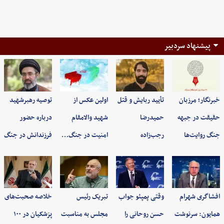
پیشنهاد سردبیر
خبرنگار؛ مرزبان
تأیید ربایش و قتل
اولین عکس از
توصیه رهبرشهید
حقیقت در جبهه
حمیدرضا
شهید والامقام
درباره حضور
جنگ روایت‌ها
رجب‌زاده
امنیت در جنگ…
فرزندانش در جنگ
افشاگری شهرام
وقتی پمپئو جواب
تبریک رئیس
خلاصه صحبت‌های
همایون: سرنوشت
حسن روحانی را
مجلس به مناسبت
پزشکیان در ۱۰۰