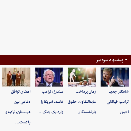
پیشنهاد سردبیر
شاهکار جدید
زمان پرداخت
سندرز: ترامپ
امضای توافق
ترامپ خیالاتی
مابه‌التفاوت حقوق
فاسد، آمریکا را
دفاعی بین
احمق
بازنشستگان
وارد یک جنگ…
عربستان، ترکیه و
پاکست…