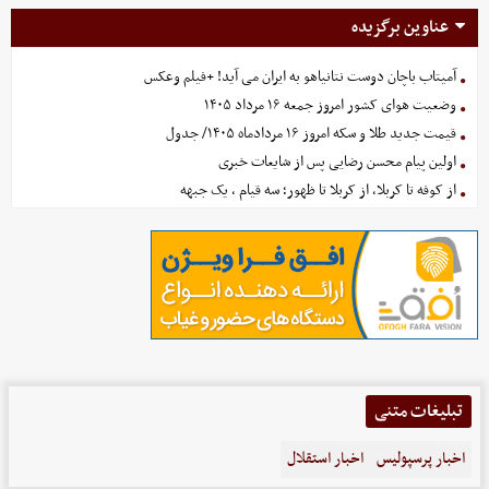
عناوین برگزیده
آمیتاب باچان دوست نتانیاهو به ایران می آید! +فیلم وعکس
وضعیت هوای کشور امروز جمعه ۱۶ مرداد ۱۴۰۵
قیمت جدید طلا و سکه امروز ۱۶ مردادماه ۱۴۰۵/ جدول
اولین پیام محسن رضایی پس از شایعات خبری
از کوفه تا کربلا، از کربلا تا ظهور؛ سه قیام ، یک جبهه
تبلیغات متنی
اخبار پرسپولیس
اخبار استقلال