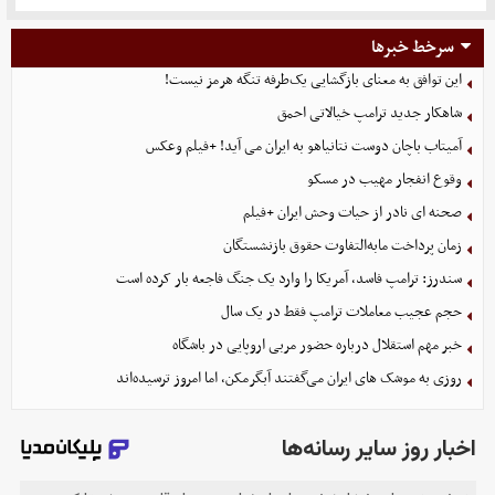
سرخط خبرها
این توافق به معنای بازگشایی یک‌طرفه تنگه هرمز نیست!
شاهکار جدید ترامپ خیالاتی احمق
آمیتاب باچان دوست نتانیاهو به ایران می آید! +فیلم وعکس
وقوع انفجار مهیب در مسکو
صحنه ای نادر از حیات وحش ایران +فیلم
زمان پرداخت مابه‌التفاوت حقوق بازنشستگان
سندرز: ترامپ فاسد، آمریکا را وارد یک جنگ فاجعه بار کرده است
حجم عجیب معاملات ترامپ فقط در یک سال
خبر مهم استقلال درباره حضور مربی اروپایی در باشگاه
روزی به موشک‌ های ایران می‌گفتند آبگرمکن، اما امروز ترسیده‌اند