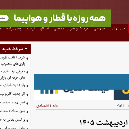
بین الملل
اجتماعی
فرهنگ و هنر
مذهبی
استانها
آرشیو
پخش زنده
ه
سرخط خبرها
بازی‌های محبوب
معرفی برند های مع
های حرفه ای بازار
راز قدرت ایران، ا
اثر جدید کارتونی
تحریم‌های جدید ضد
۱
خانه
اقتصادی
|
یمن: معادله محاصره
واکنش بقائی به خی
شاید روسیه، آمریکا