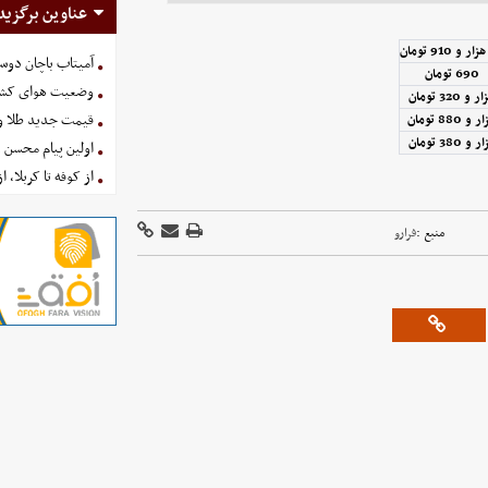
عناوین برگزید
ر و 910 تومان
آمیتاب باچان دوست
690 تومان
وضعیت هوای کشور امروز 
 و 320 تومان
قیمت جدید طلا و سکه امروز ۱۶ 
 و 880 تومان
 و 380 تومان
اولین پیام محسن 
از کوفه تا کربلا، ا
منبع :
فرارو