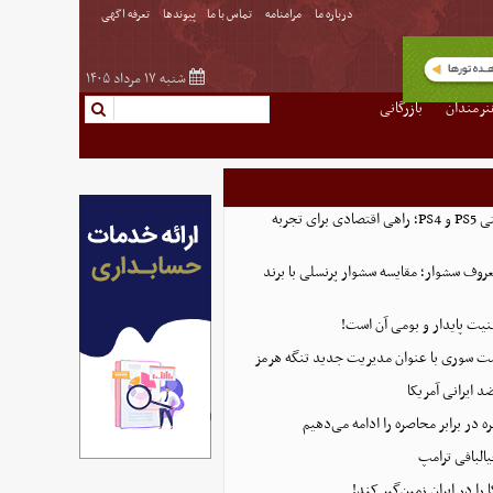
درباره ما
مرامنامه
تماس با ما
پیوندها
تعرفه اگهی
شنبه ۱۷ مرداد ۱۴۰۵
نرمندان
بازرگانی
خرید اکانت ظرفیتی PS5 و PS4؛ راهی اقتصادی برای تجربه
روف سشوار؛ مقایسه سشوار پرنسلی با برند
منیت پایدار و بومی آن است!
ست سوری با عنوان مدیریت جدید تنگه هرمز
 ایرانی آمریکا
 در برابر محاصره را ادامه می‌دهیم
البافی ترامپ
 را در ایران زمین‌گیر کند!