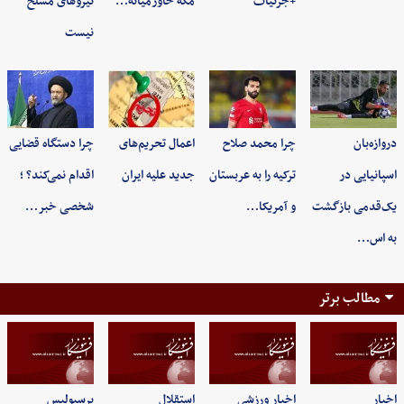
+جزئیات
مکه خاورمیانه…
نیروهای مسلح
نیست
دروازه‌بان
چرا محمد صلاح
اعمال تحریم‌های
چرا دستگاه قضایی
اسپانیایی در
ترکیه را به عربستان
جدید علیه ایران
اقدام نمی‌کند؟ ؛
یک‌قدمی بازگشت
و آمریکا…
شخصی خبر…
به اس…
مطالب برتر
اخبار
اخبار ورزشی
استقلال
پرسپولیس