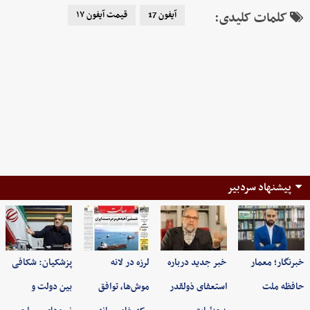
کلمات کلیدی:
آیفون 17
قیمت آیفون ۱۷
پیشنهاد سردبیر
خبرنگار؛ معمار
خبر جدید درباره
لرزه در لانه
پزشکیان: شکافی
حافظه ملت
استعفای ذولقدر
موش‌ها، توافق
بین دولت و