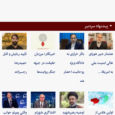
پیشنهاد سردبیر
هشدار دبیر شورای
باقر خرازی به
خبرنگار؛ مرزبان
تأیید ربایش و قتل
عالی امنیت ملی
دادگاه ویژه
حقیقت در جبهه
حمیدرضا
به امریکا…
روحانیت احضار
جنگ روایت‌ها
رجب‌زاده
شد
اولین عکس از
توصیه رهبرشهید
افشاگری شهرام
وقتی پمپئو جواب