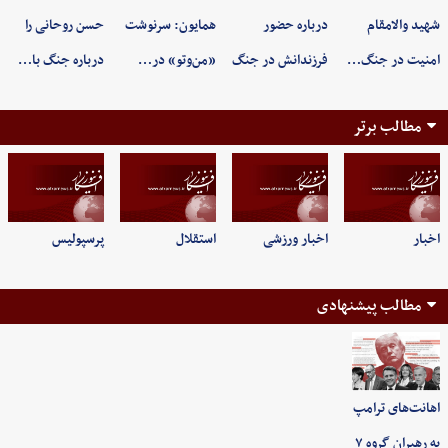
شهید والامقام
درباره حضور
همایون: سرنوشت
حسن روحانی را
امنیت در جنگ…
فرزندانش در جنگ
«من‌وتو» در…
درباره جنگ با…
مطالب برتر
اخبار
اخبار ورزشی
استقلال
پرسپولیس
مطالب پیشنهادی
اهانت‌های ترامپ
به رهبران گروه ۷