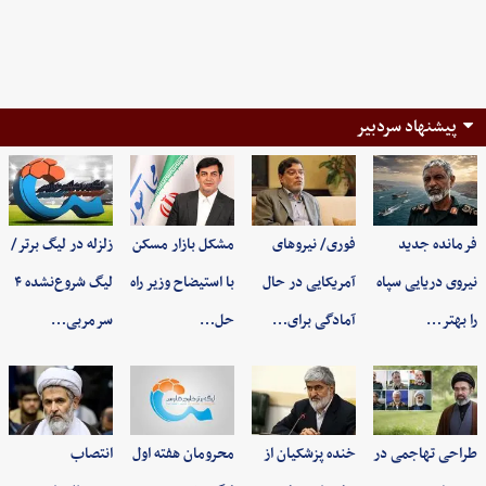
پیشنهاد سردبیر
فرمانده جدید
فوری/ نیروهای
مشکل بازار مسکن
زلزله در لیگ برتر/
نیروی دریایی سپاه
آمریکایی در حال
با استیضاح وزیر راه
لیگ شروع‌نشده ۴
را بهتر…
آمادگی برای…
حل…
سرمربی…
طراحی تهاجمی در
خنده پزشکیان از
محرومان هفته اول
انتصاب