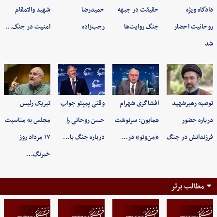
دادگاه ویژه
حقیقت در جبهه
حمیدرضا
شهید والامقام
روحانیت احضار
جنگ روایت‌ها
رجب‌زاده
امنیت در جنگ…
شد
توصیه رهبرشهید
افشاگری شهرام
وقتی پمپئو جواب
تبریک رئیس
درباره حضور
همایون: سرنوشت
حسن روحانی را
مجلس به مناسبت
فرزندانش در جنگ
«من‌وتو» در…
درباره جنگ با…
۱۷ مرداد روز
خبرنگ…
مطالب برتر