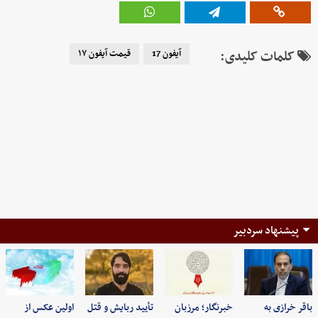
کلمات کلیدی:
آیفون 17
قیمت آیفون ۱۷
پیشنهاد سردبیر
باقر خرازی به
خبرنگار؛ مرزبان
تأیید ربایش و قتل
اولین عکس از