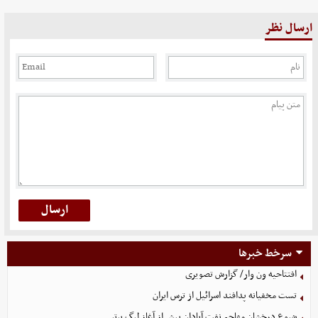
ارسال نظر
سرخط خبرها
افتتاحیه ون وار/ گزارش تصویری
تست مخفیانه پدافند اسرائیل از ترس ایران
شروع درخشان مهاجم نفت آبادان پیش از آغاز لیگ برتر