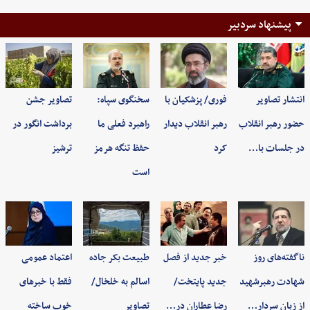
پیشنهاد سردبیر
انتشار تصاویر
فوری/ پزشکیان با
سخنگوی سپاه:
تصاویر جشن
حضور رهبر انقلاب
رهبر انقلاب دیدار
راهبرد فعلی ما
برداشت انگور در
در جلسات با…
کرد
حفظ تنگه هرمز
ترشیز
است
ناگفته‌های روز
خبر جدید از فصل
طبیعت بکر جاده
اعتماد عمومی
شهادت رهبرشهید
جدید پایتخت/
اسالم به خلخال/
فقط با خبرهای
از زبان سردار…
رضا عطاران در…
تصاویر
خوب ساخته