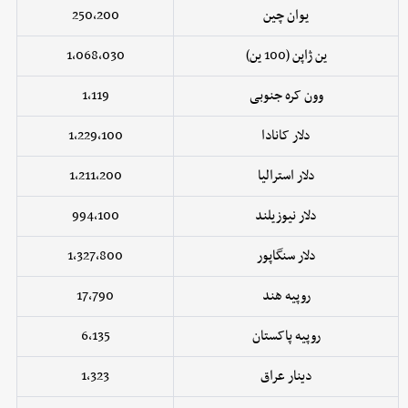
یوان چین
250,200
ین ژاپن (100 ین)
1,068,030
وون کره جنوبی
1,119
دلار کانادا
1,229,100
دلار استرالیا
1,211,200
دلار نیوزیلند
994,100
دلار سنگاپور
1,327,800
روپیه هند
17,790
روپیه پاکستان
6,135
دینار عراق
1,323