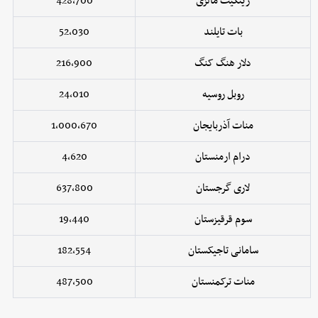
رینگیت مالزی
428,700
بات تایلند
52,030
دلار هنگ کنگ
216,900
روبل روسیه
24,010
منات آذربایجان
1,000,670
درام ارمنستان
4,620
لاری گرجستان
637,800
سوم قرقیزستان
19,440
سامانی تاجیکستان
182,554
منات ترکمنستان
487,500