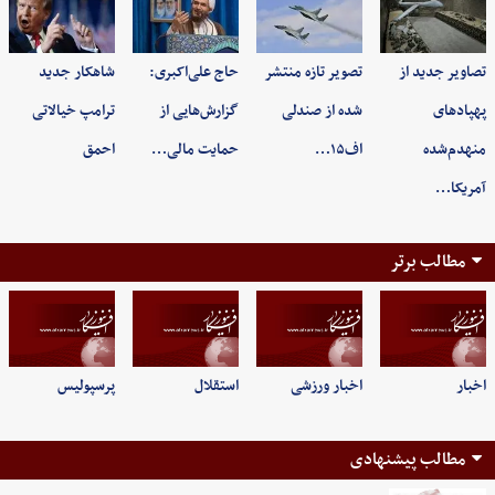
تصاویر جدید از
تصویر تازه منتشر
حاج علی‌اکبری:
شاهکار جدید
پهپادهای
شده از صندلی
گزارش‌هایی از
ترامپ خیالاتی
منهدم‌شده
اف۱۵…
حمایت مالی…
احمق
آمریکا…
مطالب برتر
اخبار
اخبار ورزشی
استقلال
پرسپولیس
مطالب پیشنهادی