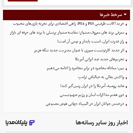
سرخط خبرها
خرید اکانت ظرفیتی PS5 و PS4؛ راهی اقتصادی برای تجربه بازی‌های محبوب
معرفی برند های معروف سشوار؛ مقایسه سشوار پرنسلی با برند های حرفه ای بازار
راز قدرت ایران، امنیت پایدار و بومی آن است!
اثر جدید کارتونیست سوری با عنوان مدیریت جدید تنگه هرمز
تحریم‌های جدید ضد ایرانی آمریکا
یمن: معادله محاصره در برابر محاصره را ادامه می‌دهیم
واکنش بقائی به خیالبافی ترامپ
شاید روسیه، آمریکا را در ایران زمین‌گیر کند!
دور هفتم مذاکرات لبنان و رژیم صهیونیستی
درخشش جوانان ایران در المپیاد جهانی هوش مصنوعی