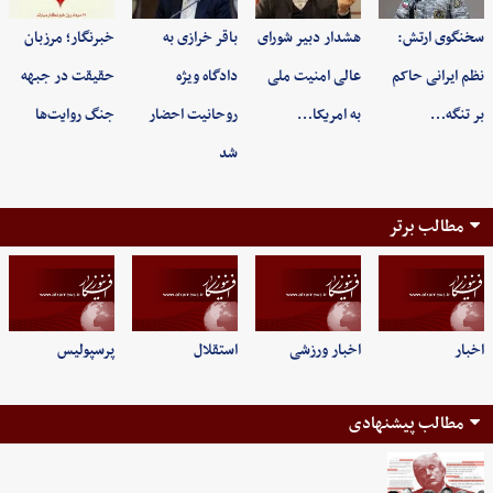
سخنگوی ارتش:
هشدار دبیر شورای
باقر خرازی به
خبرنگار؛ مرزبان
نظم ایرانی حاکم
عالی امنیت ملی
دادگاه ویژه
حقیقت در جبهه
بر تنگه…
به امریکا…
روحانیت احضار
جنگ روایت‌ها
شد
مطالب برتر
اخبار
اخبار ورزشی
استقلال
پرسپولیس
مطالب پیشنهادی