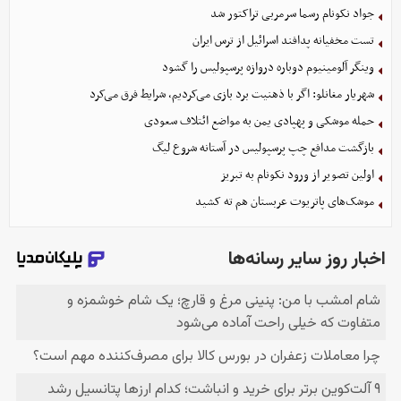
جواد نکونام رسما سرمربی تراکتور شد
تست مخفیانه پدافند اسرائیل از ترس ایران
وینگر آلومینیوم دوباره دروازه پرسپولیس را گشود
شهریار مغانلو: اگر با ذهنیت برد بازی می‌کردیم، شرایط فرق می‌کرد
حمله موشکی و پهپادی یمن به مواضع ائتلاف سعودی
بازگشت مدافع چپ پرسپولیس در آستانه شروع لیگ
اولین تصویر از ورود نکونام به تبریز
موشک‌های پاتریوت عربستان هم ته‌ کشید