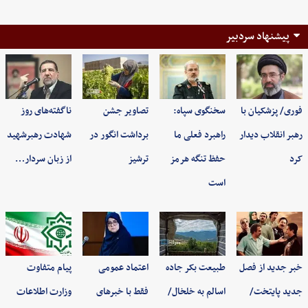
پیشنهاد سردبیر
فوری/ پزشکیان با
سخنگوی سپاه:
تصاویر جشن
ناگفته‌های روز
رهبر انقلاب دیدار
راهبرد فعلی ما
برداشت انگور در
شهادت رهبرشهید
کرد
حفظ تنگه هرمز
ترشیز
از زبان سردار…
است
خبر جدید از فصل
طبیعت بکر جاده
اعتماد عمومی
پیام متفاوت
جدید پایتخت/
اسالم به خلخال/
فقط با خبرهای
وزارت اطلاعات