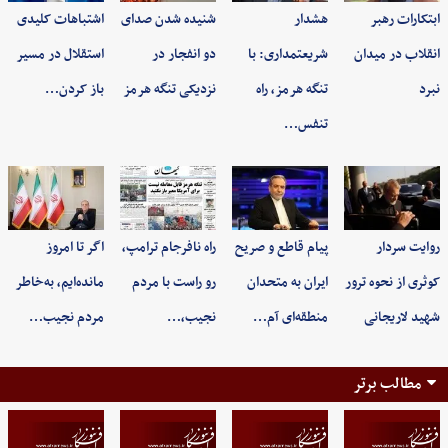
ابتکارات رهبر
هشدار
شنیده شدن صدای
اشتباهات کلیدی
انقلاب در میدان
شریعتمداری: با
دو انفجار در
استقلال در مسیر
نبرد
تنگه هرمز، راه
نزدیکی تنگه هرمز
باز کردن…
تنفس…
روایت سردار
پیام قاطع و صریح
راه نافرجام ترامپ،
اگر تا امروز
کوثری از نحوه ترور
ایران به متحدان
رو راست با مردم
مانده‌ایم، به‌خاطر
شهید لاریجانی
منطقه‌ای آم…
نجیب،…
مردم نجیب…
مطالب برتر