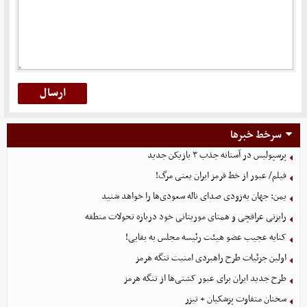
سرخط خبرها
پرسپولیس در آستانه جذب ۳ بازیکن جدید
فیلم/ عبور از خط قرمز ایران یعنی مرگ!
یمن: جهان به‌زودی صدای ناله سعودی‌ها را خواهد شنید
رایزنی عراقچی و همتای موریتانی خود درباره تحولات منطقه
کنایه عجیب عضو هیئت رئیسه مجلس به بقایی!
اولین جزئیات طرح راهبردی امنیت تنگه هرمز
طرح جدید ایران برای عبور کشتی‌ها از تنگه هرمز
سخنان متفاوت پزشکیان + تیزر