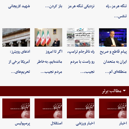
تنگه هرمز، راه
نزدیکی تنگه هرمز
باز کردن…
شهید لاریجانی
تنفس…
پیام قاطع و صریح
راه نافرجام ترامپ،
اگر تا امروز
ادعای رویترز:
ایران به متحدان
رو راست با مردم
مانده‌ایم، به‌خاطر
آمریکا برخی از
منطقه‌ای آم…
نجیب،…
مردم نجیب…
تحریم‌های…
مطالب برتر
اخبار
اخبار ورزشی
استقلال
پرسپولیس