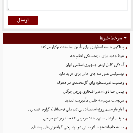
سرخط خبرها
پنتاگون جلسه اضطراری برای تأمین تسلیحات برگزار می‌کند
شرط جدید برای بازنشستگی اعلام شد
آمادگی کامل ارتش جمهوری اسلامی ایران
پرسپولیس هنوز سه جای خالی برای خرید دارد
وضعیت غیرمنتظره برای گل‌محمدی در دهوک
پیمان حدادی؛ سفیر افتخاری ورزش چوگان
سرنوشت مبهم سه خلبان مأموریت العدید
آغاز فاز ششم پروژه استعدادیابی تیم ملی نوجوانان/ گزارش تصویری
مارتین اونیل بستری شد؛ سرمربی ۷۴ ساله زیر تیغ جراحی
بیانیه خانواده شهید لاریجانی درباره برخی گمانه‌زنی‌های رسانه‌ای