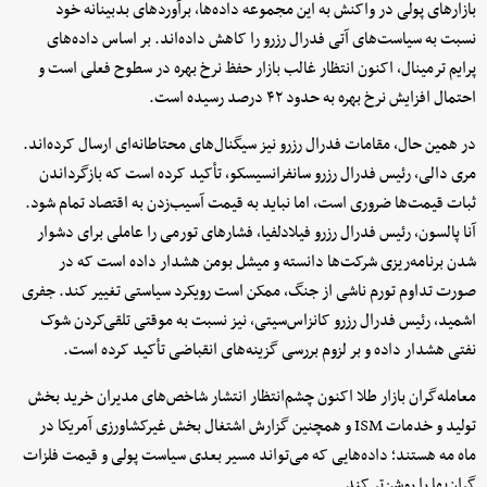
بازارهای پولی در واکنش به این مجموعه داده‌ها، برآوردهای بدبینانه خود
نسبت به سیاست‌های آتی فدرال رزرو را کاهش داده‌اند. بر اساس داده‌های
پرایم ترمینال، اکنون انتظار غالب بازار حفظ نرخ بهره در سطوح فعلی است و
احتمال افزایش نرخ بهره به حدود ۴۲ درصد رسیده است.
در همین حال، مقامات فدرال رزرو نیز سیگنال‌های محتاطانه‌ای ارسال کرده‌اند.
مری دالی، رئیس فدرال رزرو سانفرانسیسکو، تأکید کرده است که بازگرداندن
ثبات قیمت‌ها ضروری است، اما نباید به قیمت آسیب‌زدن به اقتصاد تمام شود.
آنا پالسون، رئیس فدرال رزرو فیلادلفیا، فشارهای تورمی را عاملی برای دشوار
شدن برنامه‌ریزی شرکت‌ها دانسته و میشل بومن هشدار داده است که در
صورت تداوم تورم ناشی از جنگ، ممکن است رویکرد سیاستی تغییر کند. جفری
اشمید، رئیس فدرال رزرو کانزاس‌سیتی، نیز نسبت به موقتی تلقی‌کردن شوک
نفتی هشدار داده و بر لزوم بررسی گزینه‌های انقباضی تأکید کرده است.
معامله‌گران بازار طلا اکنون چشم‌انتظار انتشار شاخص‌های مدیران خرید بخش
تولید و خدمات ISM و همچنین گزارش اشتغال بخش غیرکشاورزی آمریکا در
ماه مه هستند؛ داده‌هایی که می‌تواند مسیر بعدی سیاست پولی و قیمت فلزات
گران‌بها را روشن‌تر کند.