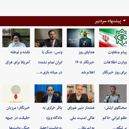
پیشنهاد سردبیر
پیام متفاوت
هدایای روز
ونس: جنگ با
نقشه و توطئه
وزارت اطلاعات
خبرنگار ۱۴۰۵
ایران تمام نشده؛
آمریکا برای عراق
برای روز خبرنگار
اعلام شد
در میانه بازی ه…
سخنگوی ارتش:
هشدار دبیر شورای
باقر خرازی به
خبرنگار؛ مرزبان
نظم ایرانی حاکم
عالی امنیت ملی
دادگاه ویژه
حقیقت در جبهه
بر تنگه…
به امریکا…
روحانیت احضار
جنگ روایت‌ها