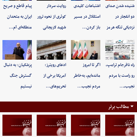
شنیده شدن صدای
اشتباهات کلیدی
روایت سردار
پیام قاطع و صریح
دو انفجار در
استقلال در مسیر
کوثری از نحوه ترور
ایران به متحدان
نزدیکی تنگه هرمز
باز کردن…
شهید لاریجانی
منطقه‌ای آم…
راه نافرجام ترامپ،
اگر تا امروز
ادعای رویترز:
پزشکیان: به‌ دنبال
رو راست با مردم
مانده‌ایم، به‌خاطر
آمریکا برخی از
گسترش جنگ
نجیب،…
مردم نجیب…
تحریم‌های…
نیستیم
مطالب برتر