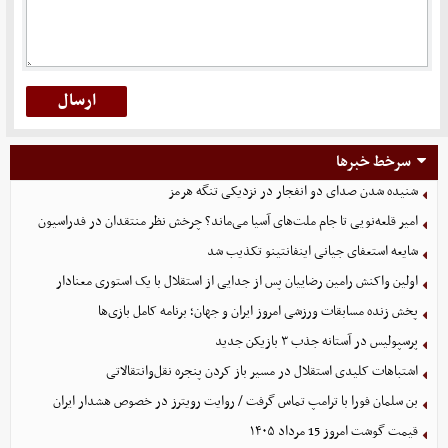
سرخط خبرها
شنیده شدن صدای دو انفجار در نزدیکی تنگه هرمز
امیر قلعه‌نویی تا جام ملت‌های آسیا می‌ماند؟ چرخش نظر منتقدان در فدراسیون
شایعه استعفای جیانی اینفانتینو تکذیب شد
اولین واکنش رامین رضاییان پس از جدایی از استقلال با یک استوری معنادار
پخش زنده مسابقات ورزشی امروز ایران و جهان؛ برنامه کامل بازی‌ها
پرسپولیس در آستانه جذب ۳ بازیکن جدید
اشتباهات کلیدی استقلال در مسیر باز کردن پنجره نقل‌وانتقالاتی
بن سلمان فورا با ترامپ تماس گرفت / روایت رویترز در خصوص هشدار ایران
قیمت گوشت امروز 15 مرداد ۱۴۰۵