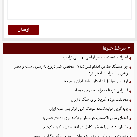
سرخط خبرها
اعتراف به شکست دیپلماسی نمایشی ترامپ
چرا دستگاه قضایی اقدام نمی‌کند؟ ؛ شخصی خبر دروغ به رهبری بسته و دفتر
رهبری با صراحت انکار کرد
ارزیابی اسرائیل از امکان توافق ایران و آمریکا
اعترافی دردناک برای جاسوس موساد
مخالفت مردم آمریکا برای جنگ با ایران
یاوه‌گویی تولیدکننده موشک کروز اوکراینی علیه ایران
امضای سران پاکستان، عربستان و ترکیه برای «دفاع جمعی»
طالبان: داعش را به طور کامل در افغانستان سرکوب کردیم
نشست خبری رئیس‌جمهور همزمان با روز خبرنگار برگزار می‌شود