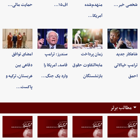
شخصی خبر…
منهدم‌شده
اف۱۵…
حمایت مالی…
آمریکا…
شاهکار جدید
زمان پرداخت
سندرز: ترامپ
امضای توافق
ترامپ خیالاتی
مابه‌التفاوت حقوق
فاسد، آمریکا را
دفاعی بین
احمق
بازنشستگان
وارد یک جنگ…
عربستان، ترکیه و
پاکست…
مطالب برتر