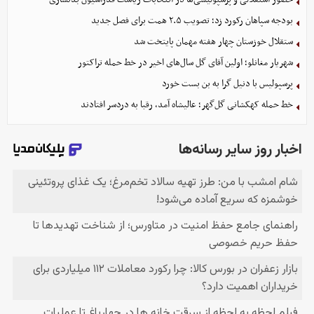
بودجه سپاهان رکورد زد؛ تصویب ۲.۵ همت برای فصل جدید
ستقلال خوزستان چهار هفته مهمان پایتخت شد
شهریار مغانلو؛ اولین آقای گل سال‌های اخیر در خط حمله تراکتور
پرسپولیس با دنیل گرا به بن بست خورد
خط حمله کهکشانی گل‌گهر؛ عالیشاه آمد، رقبا به دردسر افتادند