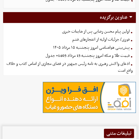
عناوین برگزیده
اولین پیام محسن رضایی پس از شایعات خبری
فوری/ جزئیات اولیه از انفجارهای قشم
پیش‌بینی هواشناسی امروز پنجشنبه ۱۵ مرداد ۱۴۰۵
قیمت طلا و سکه امروز پنجشنبه 15 مرداد 1405+ جدول
ادعای واکنش رهبری به نامه رئیس جمهور در فضای مجازی از اساس کذب و خلاف
واقع است
تبلیغات متنی