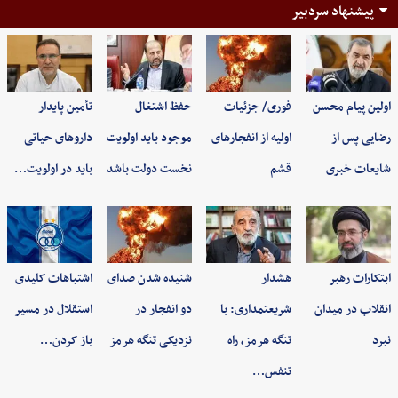
پیشنهاد سردبیر
اولین پیام محسن
فوری/ جزئیات
حفظ اشتغال
تأمین پایدار
رضایی پس از
اولیه از انفجارهای
موجود باید اولویت
داروهای حیاتی
شایعات خبری
قشم
نخست دولت باشد
باید در اولویت…
ابتکارات رهبر
هشدار
شنیده شدن صدای
اشتباهات کلیدی
انقلاب در میدان
شریعتمداری: با
دو انفجار در
استقلال در مسیر
نبرد
تنگه هرمز، راه
نزدیکی تنگه هرمز
باز کردن…
تنفس…