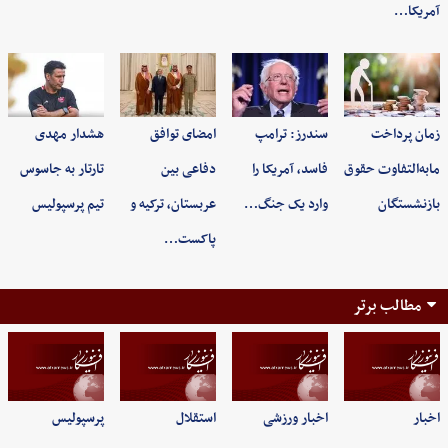
آمریکا…
زمان پرداخت
سندرز: ترامپ
امضای توافق
هشدار مهدی
مابه‌التفاوت حقوق
فاسد، آمریکا را
دفاعی بین
تارتار به جاسوس
بازنشستگان
وارد یک جنگ…
عربستان، ترکیه و
تیم پرسپولیس
پاکست…
مطالب برتر
اخبار
اخبار ورزشی
استقلال
پرسپولیس