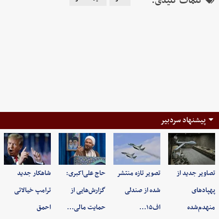
کلمات کلیدی:
پیشنهاد سردبیر
تصاویر جدید از
تصویر تازه منتشر
حاج علی‌اکبری:
شاهکار جدید
پهپادهای
شده از صندلی
گزارش‌هایی از
ترامپ خیالاتی
منهدم‌شده
اف۱۵…
حمایت مالی…
احمق