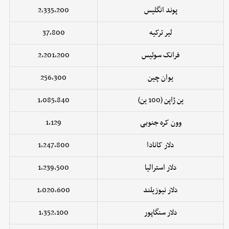
پوند انگلیس
2,335,200
لیر ترکیه
37,800
فرانک سوئیس
2,201,200
یوان چین
256,300
ین ژاپن (100 ین)
1,085,840
وون کره جنوبی
1,129
دلار کانادا
1,247,800
دلار استرالیا
1,239,500
دلار نیوزیلند
1,020,600
دلار سنگاپور
1,352,100