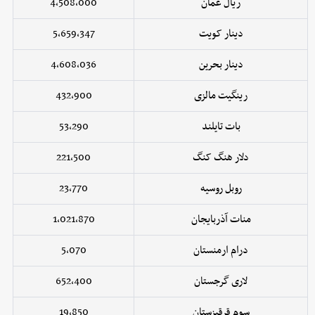
ریال عمان
4,508,000
دینار کویت
5,659,347
دینار بحرین
4,608,036
رینگیت مالزی
432,900
بات تایلند
53,290
دلار هنگ کنگ
221,500
روبل روسیه
23,770
منات آذربایجان
1,021,870
درام ارمنستان
5,070
لاری گرجستان
652,400
سوم قرقیزستان
19,850