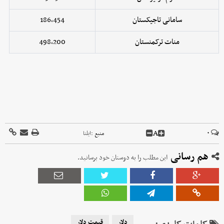
سامانی تاجیکستان
186,454
منات ترکمنستان
498,200
A
۰
منبع :
ایلنا
هم رسانی
این مطلب را به دوستان خود برسانید.
دلار
قیمت دلار