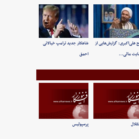
 علی‌اکبری: گزارش‌هایی از
شاهکار جدید ترامپ خیالاتی
ایت مالی…
احمق
قلال
پرسپولیس