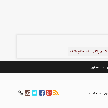
اغری پلاتین
استخدام راننده
ر
مذهبی
بع بلامانع است.