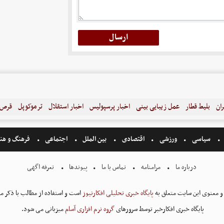
ران
بلیط قطار
عمل زیبایی بینی
اخبار پرسپولیس
اخبار استقلال
ترموکوپل
قرص ل
سیاسی
ورزشی
اقتصادی
بین الملل
اجتماعی
فرهنگ و هن
درباره ما
مرامنامه
تماس با ما
پیوندها
تعرفه اگهی
و معنوی این سایت متعلق به
پایگاه خبری تحلیلی افکارنیوز
است و استفاده از مطالب با ذکر من
پایگاه خبری افکارخبر توسط سرورهای
گروه نرم افزاری آسام
میزبانی می شود.