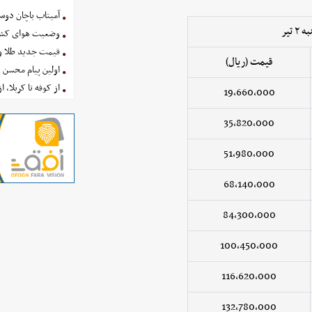
آمیتاب باچان دوست
تیر
وضعیت هوای کشور امروز 
قیمت جدید طلا و سکه امروز ۱۶ 
قیمت (ریال)
اولین پیام محسن 
از کوفه تا کربلا، ا
19,660,000
35,820,000
51,980,000
68,140,000
84,300,000
100,450,000
116,620,000
132,780,000