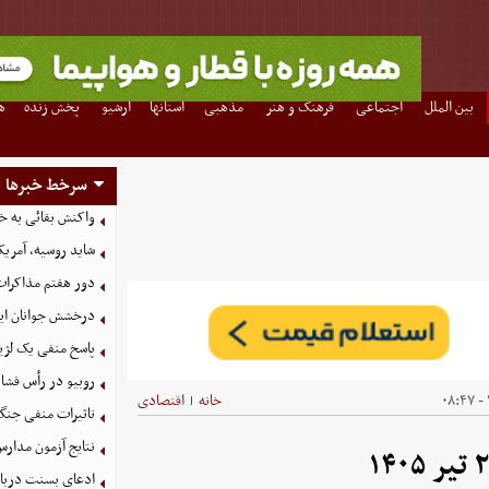
بین الملل
اجتماعی
فرهنگ و هنر
مذهبی
استانها
آرشیو
پخش زنده
ه
سرخط خبرها
واکنش بقائی به خی
شاید روسیه، آمریکا
دور هفتم مذاکرات
درخشش جوانان ایر
پاسخ منفی یک لژیو
روبیو در رأس فشار
خانه
اقتصادی
|
تاثیرات منفی جنگ ع
نتایج آزمون مدارس
ادعای بسنت درباره 