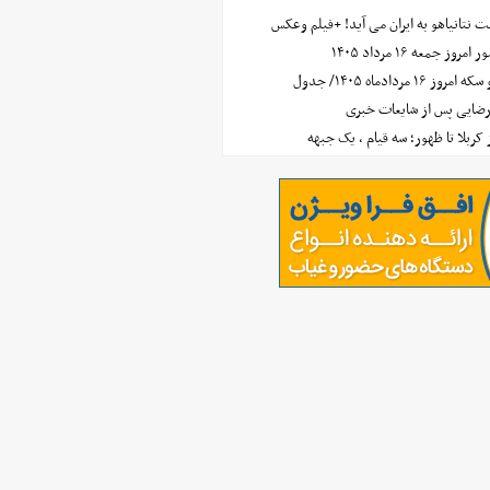
 نتانیاهو به ایران می آید! +فیلم وعکس
جمعه ۱۶ مرداد ۱۴۰۵
مردادماه ۱۴۰۵/ جدول
رضایی پس از شایعات خبری
ز کربلا تا ظهور؛ سه قیام ، یک جبهه