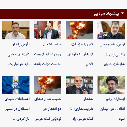
پیشنهاد سردبیر
اولین پیام محسن
فوری/ جزئیات
حفظ اشتغال
تأمین پایدار
رضایی پس از
اولیه از انفجارهای
موجود باید اولویت
داروهای حیاتی
شایعات خبری
قشم
نخست دولت باشد
باید در اولویت…
ابتکارات رهبر
هشدار
شنیده شدن صدای
اشتباهات کلیدی
انقلاب در میدان
شریعتمداری: با
دو انفجار در
استقلال در مسیر
نبرد
تنگه هرمز، راه
نزدیکی تنگه هرمز
باز کردن…