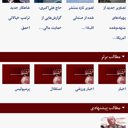
تصاویر جدید از
تصویر تازه منتشر
حاج علی‌اکبری:
شاهکار جدید
پهپادهای
شده از صندلی
گزارش‌هایی از
ترامپ خیالاتی
منهدم‌شده
اف۱۵…
حمایت مالی…
احمق
آمریکا…
مطالب برتر
اخبار
اخبار ورزشی
استقلال
پرسپولیس
مطالب پیشنهادی