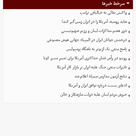
سرخط خبرها
واکنش بقائی به خیالبافی ترامپ
شاید روسیه، آمریکا را در ایران زمین‌گیر کند!
دور هفتم مذاکرات لبنان و رژیم صهیونیستی
درخشش جوانان ایران در المپیاد جهانی هوش مصنوعی
پاسخ منفی یک لژیونر به باشگاه پرسپولیس
روبیو در رأس فشار حداکثری آمریکا برای تغییر مسیر کوبا
تاثیرات منفی جنگ علیه ایران بر بازار کار آمریکا
نتایج آزمون مدارس سمپاد اعلام شد
ادعای بسنت درباره توافق ایران و آمریکا
خیزش مردم لبنان علیه دولت سازشکار و خائن