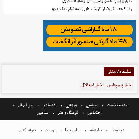
اولین پیام محسن رضایی پس از شایعات خبری
از کوفه تا کربلا، از کربلا تا ظهور؛ سه قیام ، یک جبهه
تبلیغات متنی
اخبار پرسپولیس
اخبار استقلال
صفحه نخست
سیاسی
ورزشی
اقتصادی
بین الملل
اجتماعی
فرهنگ و هنر
مذهبی
درباره ما
مرامنامه
تماس با ما
پیوندها
تعرفه اگهی