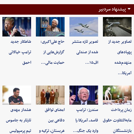
پیشنهاد سردبیر
تصاویر جدید از
تصویر تازه منتشر
حاج علی‌اکبری:
شاهکار جدید
پهپادهای
شده از صندلی
گزارش‌هایی از
ترامپ خیالاتی
منهدم‌شده
اف۱۵…
حمایت مالی…
احمق
آمریکا…
زمان پرداخت
سندرز: ترامپ
امضای توافق
هشدار مهدی
مابه‌التفاوت حقوق
فاسد، آمریکا را
دفاعی بین
تارتار به جاسوس
بازنشستگان
وارد یک جنگ…
عربستان، ترکیه و
تیم پرسپولیس