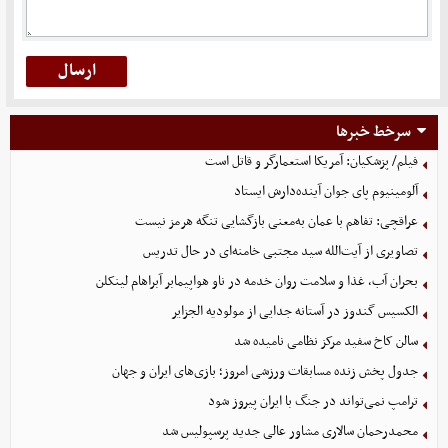
سرخط خبرها
فیلم/ پزشکیان: آمریکا استعمارگر و قاتل است
آلومینیوم پای جوان آینده‌دارش ایستاد
عراقچی: تفاهم با عمان به‌معنی بازگشایی تنگه هرمز نیست
تصاویری از آیت‌الله سید مجتبی خامنه‌ای در حال تدریس
بحران آب، غذا و سلامت روان خدمه در ناو هواپیمابر آبراهام لینکلن
الکسیس گندوز در آستانه جدایی از مولودیه الجزایر
سالن کاخ سفید مرکز نظامی نامیده شد
جدول پخش زنده مسابقات ورزشی امروز؛ بازی‌های ایران و جهان
ترامپ نمی‌تواند در جنگ با ایران پیروز شود
محمدرحمان سالاری مشاور عالی جدید پرسپولیس شد