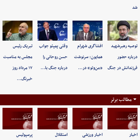
شد
توصیه رهبرشهید
افشاگری شهرام
وقتی پمپئو جواب
تبریک رئیس
درباره حضور
همایون: سرنوشت
حسن روحانی را
مجلس به مناسبت
فرزندانش در جنگ
«من‌وتو» در…
درباره جنگ با…
۱۷ مرداد روز
خبرنگ…
مطالب برتر
اخبار
اخبار ورزشی
استقلال
پرسپولیس