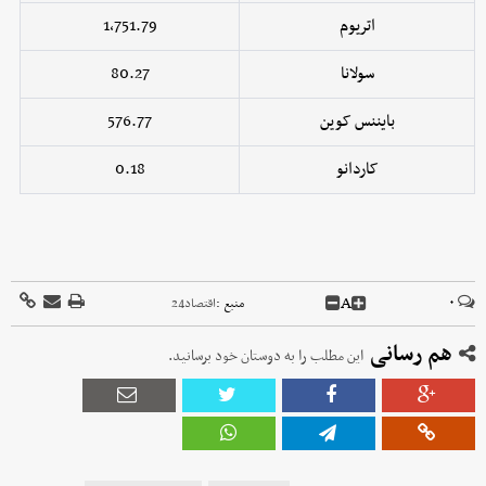
اتریوم
1,751.79
سولانا
80.27
بایننس کوین
576.77
کاردانو
0.18
A
۰
منبع :
اقتصاد24
هم رسانی
این مطلب را به دوستان خود برسانید.