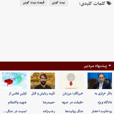
کلمات کلیدی:
بیت کوین
قیمت بیت کوین
پیشنهاد سردبیر
باقر خرازی به
خبرنگار؛ مرزبان
تأیید ربایش و قتل
اولین عکس از
دادگاه ویژه
حقیقت در جبهه
حمیدرضا
شهید والامقام
روحانیت احضار
جنگ روایت‌ها
رجب‌زاده
امنیت در جنگ…