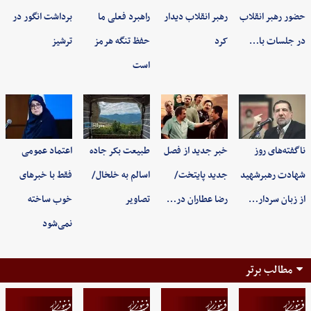
حضور رهبر انقلاب
رهبر انقلاب دیدار
راهبرد فعلی ما
برداشت انگور در
در جلسات با…
کرد
حفظ تنگه هرمز
ترشیز
است
ناگفته‌های روز
خبر جدید از فصل
طبیعت بکر جاده
اعتماد عمومی
شهادت رهبرشهید
جدید پایتخت/
اسالم به خلخال/
فقط با خبرهای
از زبان سردار…
رضا عطاران در…
تصاویر
خوب ساخته
نمی‌شود
مطالب برتر