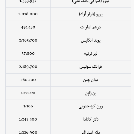
یورو (صرافی بانک ملی)
1,533,937
یورو (بازار آزاد)
2,018,000
درهم امارات
491,150
پوند انگلیس
2,363,700
لیر ترکیه
37,800
فرانک سوئیس
2,189,700
یوان چین
260,100
ین ژاپن
1,091,420
وون کره جنوبی
1,166
دلار کانادا
1,245,500
دلار استرالیا
1,226,900