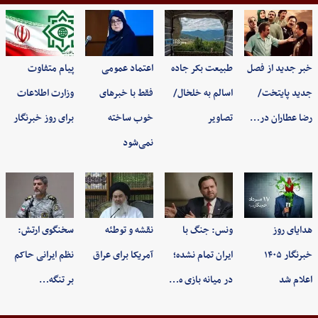
خبر جدید از فصل
طبیعت بکر جاده
اعتماد عمومی
پیام متفاوت
جدید پایتخت/
اسالم به خلخال/
فقط با خبرهای
وزارت اطلاعات
رضا عطاران در…
تصاویر
خوب ساخته
برای روز خبرنگار
نمی‌شود
هدایای روز
ونس: جنگ با
نقشه و توطئه
سخنگوی ارتش:
خبرنگار ۱۴۰۵
ایران تمام نشده؛
آمریکا برای عراق
نظم ایرانی حاکم
اعلام شد
در میانه بازی ه…
بر تنگه…