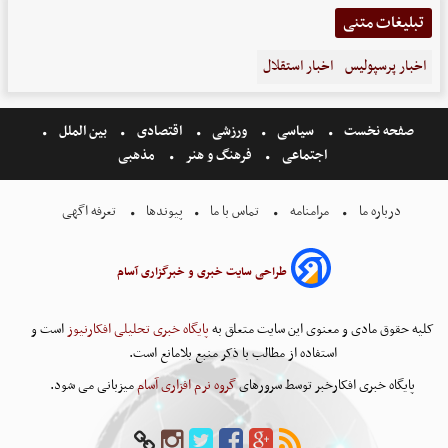
تبلیغات متنی
اخبار پرسپولیس
اخبار استقلال
صفحه نخست
سیاسی
ورزشی
اقتصادی
بین الملل
اجتماعی
فرهنگ و هنر
مذهبی
درباره ما
مرامنامه
تماس با ما
پیوندها
تعرفه اگهی
طراحی سایت خبری و خبرگزاری آسام
کلیه حقوق مادی و معنوی این سایت متعلق به
پایگاه خبری تحلیلی افکارنیوز
است و
استفاده از مطالب با ذکر منبع بلامانع است.
پایگاه خبری افکارخبر توسط سرورهای
گروه نرم افزاری آسام
میزبانی می شود.