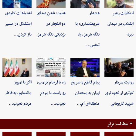
ابتکارات رهبر
هشدار
شنیده شدن صدای
اشتباهات کلیدی
انقلاب در میدان
شریعتمداری: با
دو انفجار در
استقلال در مسیر
نبرد
تنگه هرمز، راه
نزدیکی تنگه هرمز
باز کردن…
تنفس…
روایت سردار
پیام قاطع و صریح
راه نافرجام ترامپ،
اگر تا امروز
کوثری از نحوه ترور
ایران به متحدان
رو راست با مردم
مانده‌ایم، به‌خاطر
شهید لاریجانی
منطقه‌ای آم…
نجیب،…
مردم نجیب…
مطالب برتر