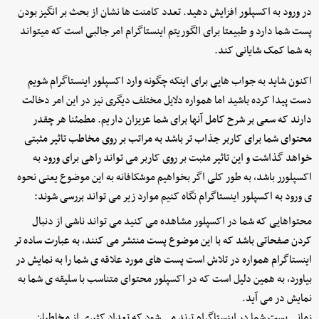
در ورود به اکسپلور افزایش دهید. تعدد کامنت ها نشان از بحث بر انگیز بودن
پست شما دارد و طبیعتا برای الگوریتم اینستاگرام امر جالبی است که میتواند
به شما کمک شایانی کند.
اکنون شاید به جواب هایی برای اینکه چگونه وارد اکسپلور اینستاگرام شویم
دست پیدا کرده باشید اما همواره دلایل مختلف دیگری نیز در این امر دخالت
دارند که سعی بر شرح کامل آنها برای شما عزیزان داریم. مطمئنا هر چقدر
محتوای شما برای کاربر جذاب تر باشد به مراتب بر روی مخاطب تاثیر مثبتی
خواهد گذاشت و این تاثیر مثبت بر روی کاربر می تواند راهی برای ورود به
اکسپلورر باشد، به طور کلی اگر بخواهیم موشکافانه به این موضوع یعنی نحوه
ی ورود به اکسپلور اینستاگرام نگاه کنیم موارد زیر می تواند بررسی شوند:
محتواهایی که شما در اکسپلور مشاهده می کنید می تواند ناشی از دنبال
کردن صفحاتی باشد که با این موضوع پست منتشر می کنند، به عبارت ساده تر
اینستاگرام همواره در تلاش است پست های مورد علاقه ی شما را به نمایش در
بیاورد، به همین دلیل است که در اکسپلور محتوای متناسب با سلیقه ی شما به
نمایش در می آید.
زمانی پست شما در اینستاگرام ترند می شود که تعداد کثیری از مخاطبان