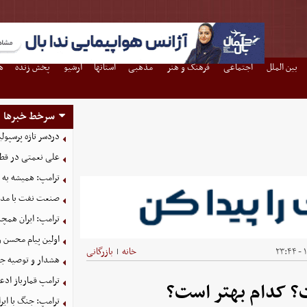
بین الملل
اجتماعی
فرهنگ و هنر
مذهبی
استانها
آرشیو
پخش زنده
ه
سرخط خبرها
دردسر تازه پرسپو
علی نعمتی در قطر؛
ترامپ: همیشه به م
صنعت نفت با مداف
ترامپ: ایران همچن
اولین پیام محسن 
۱
خانه
بازرگانی
|
هشدار و توصیه جد
ترامپ قمارباز ادع
؟ کدام بهتر است؟
ترامپ: جنگ با ایر