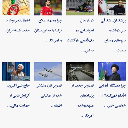
پزشکیان: شکافی
دروازه‌بان
چرا محمد صلاح
اعمال تحریم‌های
بین دولت و
اسپانیایی در
ترکیه را به عربستان
جدید علیه ایران
نیروهای مسلح
یک‌قدمی بازگشت
و آمریکا…
نیست
به اس…
چرا دستگاه قضایی
تصاویر جدید از
تصویر تازه منتشر
حاج علی‌اکبری:
اقدام نمی‌کند؟ ؛
پهپادهای
شده از صندلی
گزارش‌هایی از
شخصی خبر…
منهدم‌شده
اف۱۵…
حمایت مالی…
آمریکا…