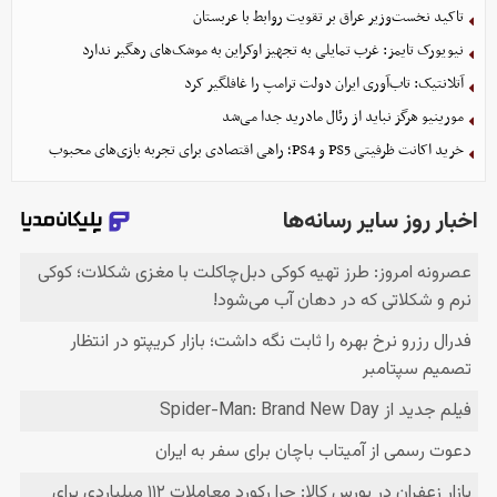
تاکید نخست‌وزیر عراق بر تقویت روابط با عربستان
نیویورک تایمز: غرب تمایلی به تجهیز اوکراین به موشک‌های رهگیر ندارد
آتلانتیک: تاب‌آوری ایران دولت ترامپ را غافلگیر کرد
مورینیو هرگز نباید از رئال مادرید جدا می‌شد
خرید اکانت ظرفیتی PS5 و PS4؛ راهی اقتصادی برای تجربه بازی‌های محبوب