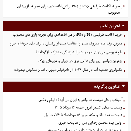
خرید اکانت ظرفیتی PS5 و PS4؛ راهی اقتصادی برای تجربه بازی‌های
۲.
محبوب
آخرین اخبار
خرید اکانت ظرفیتی PS5 و PS4؛ راهی اقتصادی برای تجربه بازی‌های محبوب
معرفی برند های معروف سشوار؛ مقایسه سشوار پرنسلی با برند های حرفه ای بازار
با چه روشی می‌توان صمیمیت را به زندگی مشترک بازگرداند؟
بهترین ژنراتور برق برای قطعی برق در تهران و شهرهای بزرگ
تکنولوژی تصفیه آب در سال ۲۰۲۶؛ از نانوفیلتراسیون تا اسمز معکوس پیشرفته
عناوین برگزیده
آمیتاب باچان دوست نتانیاهو به ایران می آید! +فیلم وعکس
وضعیت هوای کشور امروز جمعه ۱۶ مرداد ۱۴۰۵
قیمت جدید طلا و سکه امروز ۱۶ مردادماه ۱۴۰۵/ جدول
اولین پیام محسن رضایی پس از شایعات خبری
از کوفه تا کربلا، از کربلا تا ظهور؛ سه قیام ، یک جبهه