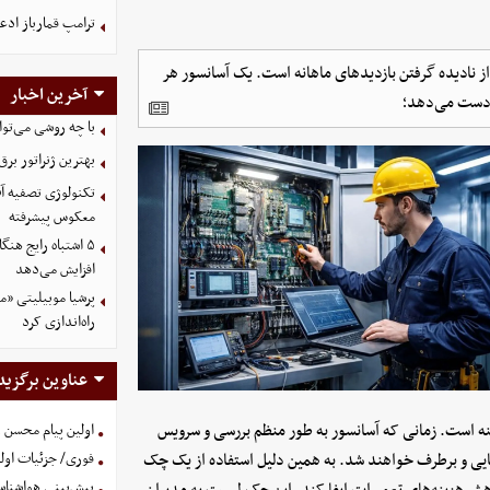
ترامپ قمارباز ادع
ز نادیده گرفتن بازدیدهای ماهانه است. یک آسانسور هر
آخرین اخبار
 دست می‌دهد؛
با چه روشی می‌تو
بهترین ژنراتور بر
معکوس پیشرفته
۵ اشتباه رایج هن
افزایش می‌دهد
پرشیا موبیلیتی «می
راه‌اندازی کرد
عناوین برگزید
زینه است. زمانی که آسانسور به طور منظم بررسی و سرویس
اولین پیام محسن 
یی و برطرف خواهند شد. به همین دلیل استفاده از یک چک
فوری/ جزئیات اولی
پیش‌بینی هواشناسی امروز
 هزینه‌های تعمیرات ایفا کند. این چک لیست به مدیران