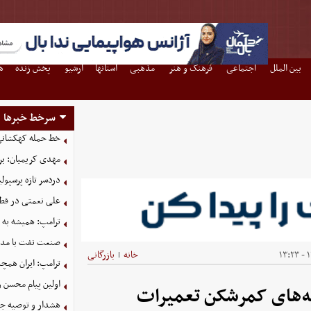
بین الملل
اجتماعی
فرهنگ و هنر
مذهبی
استانها
آرشیو
پخش زنده
ه
سرخط خبرها
خط حمله کهکشانی گ
مهدی کریمیان: بر
دردسر تازه پرسپو
علی نعمتی در قطر؛
ترامپ: همیشه به م
صنعت نفت با مداف
۱
خانه
بازرگانی
|
ترامپ: ایران همچن
اولین پیام محسن 
ه‌های کمرشکن تعمیرات
هشدار و توصیه جد