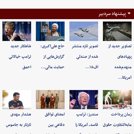
پیشنهاد سردبیر
تصاویر جدید از
تصویر تازه منتشر
حاج علی‌اکبری:
شاهکار جدید
پهپادهای
شده از صندلی
گزارش‌هایی از
ترامپ خیالاتی
منهدم‌شده
اف۱۵…
حمایت مالی…
احمق
آمریکا…
زمان پرداخت
سندرز: ترامپ
امضای توافق
هشدار مهدی
مابه‌التفاوت حقوق
فاسد، آمریکا را
دفاعی بین
تارتار به جاسوس