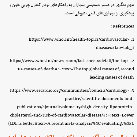
مهم دیگری در مسیر دسترسی بیماران به راهکارهای نوین کنترل چربی خون و
پیشگیری از بیماری‌های قلبی-عروقی است.
References:
1. https://www.who.int/health-topics/cardiovascular-
diseases#tab=tab_1
2. https://www.who.int/news-room/fact-sheets/detail/the-top-
10-causes-of-death#:~:text=The top global causes of,second
leading causes of death
3. https://www.escardio.org/communities/councils/cardiology-
practice/scientific-documents-and-
publications/ejournal/volume-19/high-density-lipoprotein-
cholesterol-and-risk-of-cardiovascular-disease/#:~:text=Lower
LDL is better&text=A recent meta-analysis%2C evaluating,%2FL)