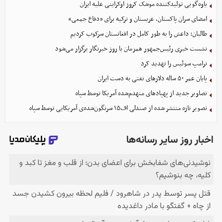
یاوه‌گویی تولیدکننده موشک کروز اوکراینی علیه ایران
امضای سران پاکستان، عربستان و ترکیه برای «دفاع جمعی»
طالبان: داعش را به طور کامل در افغانستان سرکوب کردیم
نشست خبری رئیس‌جمهور همزمان با روز خبرنگار برگزار می‌شود
ترامپ سوئیس را تهدید کرد
پایان عمر ۵۰ ساله دلارهای نفتی به دست ایران
تصاویر جدید از پهپادهای منهدم‌شده آمریکا توسط سپاه
تصویر تازه منتشر شده از صندلی اف۱۵ سرنگون‌شده‌ی آمریکایی توسط سپاه