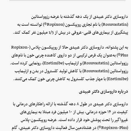
داروسازی دکتر عبیدی از یک دهه گذشته با عرضه رزوواستاتین
(Rosuvastatin) با نام تجاری روپیکسون (Ropixon®) توانسته است به
پیشگیری از بیماری‌های قلبی-عروقی در بیش از 1/5 میلیون نفر کمک کند.
به این پشتوانه، داروسازی دکتر عبیدی حالا از روپیکسون-‌پلاس (Ropixon-
Plus®) به‌عنوان یک قرص ترکیبی از دو داروی کاهنده چربی خون با نام‌های
رزوواستاتین (Rosuvastatin) و ازتیمایب (Ezetimibe)، رونمایی کرده است.
رزوواستاتین (Rosuvastatin) با کاهش تولید کلسترول در بدن و ازتیمایب
(Ezetimibe) با مهار جذب کلسترول به کاهش چربی خون کمک می‌کنند.
درباره داروسازی دکتر عبیدی
داروسازی دکتر عبیدی در طول ۸ دهه گذشته با ارائه راهکارهای درمانی با
کیفیت در ۱۴ حوزه درمانی، بیش از ۱۰ میلیون فرد مبتلا به بیماری‌های
غیرواگیر را تحت پوشش خود قرار داده است. عرضه روپیکسون-پلاس
(Ropixon-Plus®) در هشتادمین سال فعالیت داروسازی دکتر عبیدی، گام