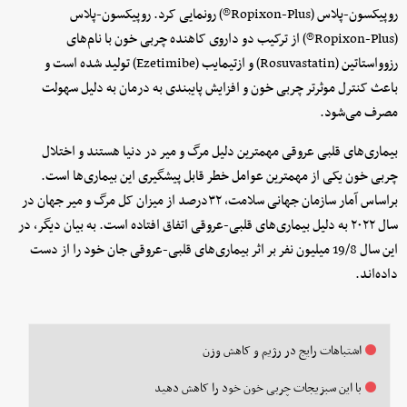
روپیکسون-‌پلاس (Ropixon-Plus®) رونمایی کرد. روپیکسون‌-پلاس
(Ropixon-Plus®) از ترکیب دو داروی کاهنده چربی خون با نام‌های
رزوواستاتین (Rosuvastatin) و ازتیمایب (Ezetimibe) تولید شده است و
باعث کنترل موثرتر چربی خون و افزایش پایبندی به درمان به دلیل سهولت
مصرف می‌شود.
بیماری‌های قلبی عروقی مهمترین دلیل مرگ و میر در دنیا هستند و اختلال
چربی خون یکی از مهمترین عوامل خطر قابل پیشگیری این بیماری‌ها است.
براساس آمار سازمان جهانی سلامت، ۳۲درصد از میزان کل مرگ و میر جهان در
سال ۲۰۲۲ به دلیل بیماری‌های قلبی-عروقی اتفاق افتاده است. به بیان دیگر، در
این سال 19/8 میلیون نفر بر اثر بیماری‌های قلبی-عروقی جان خود را از دست
داده‌اند.
اشتباهات رایج در رژیم و کاهش وزن
با این سبزیجات چربی خون خود را کاهش دهید