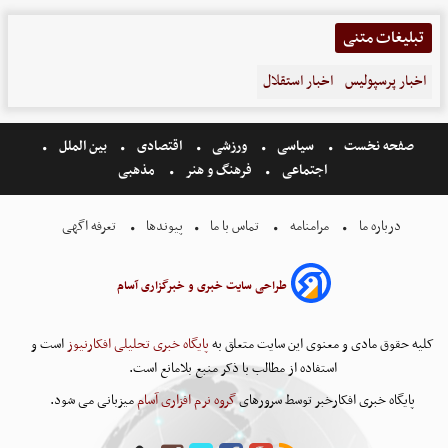
تبلیغات متنی
اخبار پرسپولیس
اخبار استقلال
صفحه نخست
سیاسی
ورزشی
اقتصادی
بین الملل
اجتماعی
فرهنگ و هنر
مذهبی
درباره ما
مرامنامه
تماس با ما
پیوندها
تعرفه اگهی
طراحی سایت خبری و خبرگزاری آسام
کلیه حقوق مادی و معنوی این سایت متعلق به
پایگاه خبری تحلیلی افکارنیوز
است و
استفاده از مطالب با ذکر منبع بلامانع است.
پایگاه خبری افکارخبر توسط سرورهای
گروه نرم افزاری آسام
میزبانی می شود.