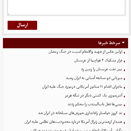
سرخط خبرها
اولین عکس از شهید والامقام امنیت در جنگ رمضان
فرار مشکوک ۴ هواپیما از عربستان
یمن نفت عربستان را زمین زد
میزبانی دو مسابقه آسیایی به ایران رسید
ماجرای اقدام ۱۱ سناتور آمریکایی درمورد جنگ علیه ایران
آتش‌سوزی یک کشتی دیگر در تنگه هرمز
یمنی‌ها قفل باب‌المندب را محکم زدند
تد کروز خواستار راه‌اندازی شورش‌های مسلحانه در ایران شد
هشدار ارشدترین ژنرال آمریکا درباره محدودیت‌های نظامی علیه ایران
نگرانی آمریکا از اتحاد بیشتر مردم ایران در صورت تشدید حملات