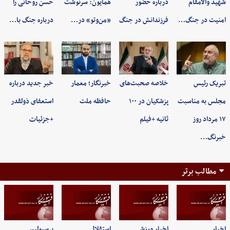
شهید والامقام
درباره حضور
همایون: سرنوشت
حسن روحانی را
امنیت در جنگ…
فرزندانش در جنگ
«من‌وتو» در…
درباره جنگ با…
تبریک رئیس
خلاصه صحبت‌های
خبرنگار؛ معمار
خبر جدید درباره
مجلس به مناسبت
پزشکیان در ۱۰۰
حافظه ملت
استعفای ذولقدر
۱۷ مرداد روز
ثانیه +فیلم
+جزئیات
خبرنگ…
مطالب برتر
اخبار
اخبار ورزشی
استقلال
پرسپولیس