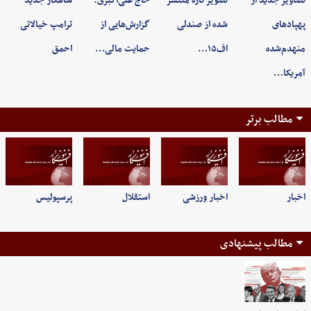
تصاویر جدید از
تصویر تازه منتشر
حاج علی‌اکبری:
شاهکار جدید
پهپادهای
شده از صندلی
گزارش‌هایی از
ترامپ خیالاتی
منهدم‌شده
اف۱۵…
حمایت مالی…
احمق
آمریکا…
مطالب برتر
اخبار
اخبار ورزشی
استقلال
پرسپولیس
مطالب پیشنهادی