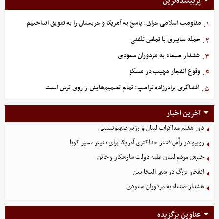
پربیننده‌ترین
مقاومت اسلامی عراق: پاسخ به آمریکا و عربستان را به تعویق انداختیم
۱.
حمله سایبری با تماس تلفنی
۲.
هشدار صنعاء به مزدوران سعودی
۳.
وقوع انفجار مهیب در مسکو
۴.
افشاگری برادرزاده ترامپ: تمام تصمیم‌هایش از روی ترس است
۵.
آخرین اخبار
دور هفتم مذاکرات لبنان و رژیم صهیونیستی
روبیو در رأس فشار حداکثری آمریکا برای تغییر مسیر کوبا
خیزش مردم لبنان علیه دولت سازشکار و خائن
انفجار بزرگ در شهر المخا یمن
هشدار صنعاء به مزدوران سعودی
عناوین برگزیده