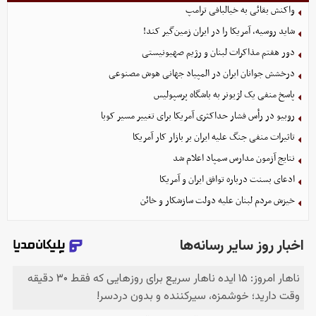
واکنش بقائی به خیالبافی ترامپ
شاید روسیه، آمریکا را در ایران زمین‌گیر کند!
دور هفتم مذاکرات لبنان و رژیم صهیونیستی
درخشش جوانان ایران در المپیاد جهانی هوش مصنوعی
پاسخ منفی یک لژیونر به باشگاه پرسپولیس
روبیو در رأس فشار حداکثری آمریکا برای تغییر مسیر کوبا
تاثیرات منفی جنگ علیه ایران بر بازار کار آمریکا
نتایج آزمون مدارس سمپاد اعلام شد
ادعای بسنت درباره توافق ایران و آمریکا
خیزش مردم لبنان علیه دولت سازشکار و خائن