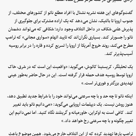
گفت‌وگوهای این هفته نشریه نشنال با افراد مطلع ناتو از کشورهای مختلف، از
جنوب اروپا تا بالتیک، نشان می‌دهد که یک اراده مشترک برای جلوگیری از
پذیرش علنی شکاف در داخل ائتلاف وجود دارد؛ شکافی که می‌تواند دشمنان
ناتو را جسورتر کند. بسیاری نگران‌اند که تایید اتهام «سواری مجانی» که ترامپ
مطرح می‌کند، روند خروج آمریکا از اروپا را تسریع کرده و قاره را در برابر روسیه
آسیب‌پذیرتر کند.
یک تحلیلگر، کریستینا کائوش، می‌گوید: «واقعیت این است که در شرق، خاک
اروپا توسط روسیه هدف حمله قرار گرفته است. این در حال حاضر به‌طور عینی
تهدیدی بزرگتر و فوری‌تر است.»
اینکه ناتو تا چه حد و با چه سرعتی می‌تواند خود را با شرایط جدید تطبیق دهد،
هنوز روشن نیست. یک دیپلمات اروپایی می‌گوید: «می‌دانیم ناتو باید تغییر
کند. کافی است به اوکراین، خاورمیانه و گرینلند نگاه کنید. اما نمی‌دانیم این
تغییر چگونه و با چه سرعتی رخ خواهد داد.»
ترامپ بارها تهدید کرده که از این ائتلاف خارج می‌شود. همین موضوع باعث