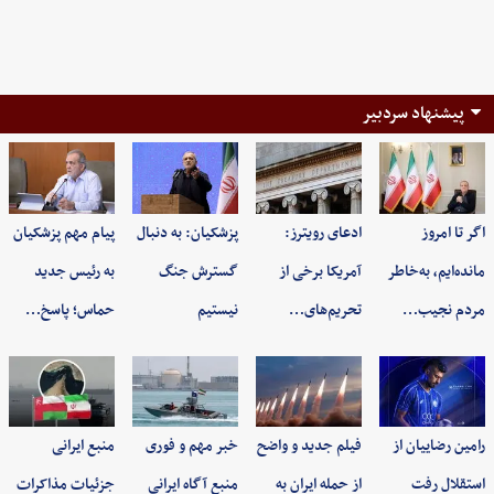
پیشنهاد سردبیر
اگر تا امروز
ادعای رویترز:
پزشکیان: به‌ دنبال
پیام مهم پزشکیان
مانده‌ایم، به‌خاطر
آمریکا برخی از
گسترش جنگ
به رئیس جدید
مردم نجیب…
تحریم‌های…
نیستیم
حماس؛ پاسخ…
رامین رضاییان از
فیلم جدید و واضح
خبر مهم و فوری
منبع ایرانی
استقلال رفت
از حمله ایران به
منبع آگاه ایرانی
جزئیات مذاکرات