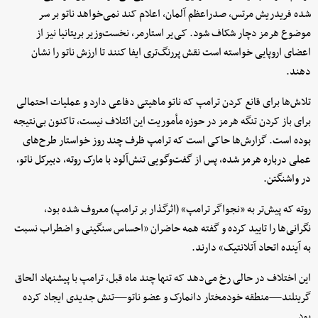
شده فریدریش مرتس، صدراعظم آلمان، اعلام کند نمی‌خواهد ناتو بر سر
موضوع هرمز دچار شکاف شود. کی‌یر استارمر، نخست‌وزیر بریتانیا نیز از
اعضای اروپایی خواسته است نقش پررنگ‌تری ایفا کنند تا ارزش ناتو را نشان
دهند.
تلاش‌ها برای قانع کردن ترامپ که ناتو ماهیتی دفاعی دارد و عملیات احتمالی
برای باز کردن تنگه هرمز در حوزه مأموریت این ائتلاف نیست، تاکنون بی‌نتیجه
بوده است. گزارش‌ها حاکی است که ترامپ ظرف چند روز خواستار طرح‌های
عملی درباره هرمز شده، پس از گفت‌وگویی تنش‌آلود با مارک روته، دبیرکل ناتو،
در واشنگتن.
روته که پیش‌تر به «نجواگر ترامپ» (اثرگذار بر ترامپ) معروف شده بود،
نگرانی‌ها را تایید کرده و گفته همه حاضران «احساس سنگینی و اضطراب نسبت
به آینده اتحاد آتلانتیک» دارند.
این اختلاف در حالی رخ می‌دهد که تنها چند ماه قبل، ترامپ با پیشنهاد الحاق
گرینلند—منطقه خودمختار دانمارک و عضو ناتو—تنش جدیدی ایجاد کرده
بود.