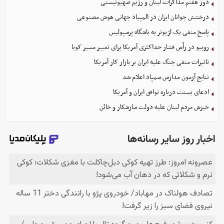
دور هفتم مذاکرات لبنان و رژیم صهیونیستی
درخشش جوانان ایران در المپیاد جهانی هوش مصنوعی
پاسخ منفی یک لژیونر به باشگاه پرسپولیس
روبیو در رأس فشار حداکثری آمریکا برای تغییر مسیر کوبا
تاثیرات منفی جنگ علیه ایران بر بازار کار آمریکا
نتایج آزمون مدارس سمپاد اعلام شد
ادعای بسنت درباره توافق ایران و آمریکا
خیزش مردم لبنان علیه دولت سازشکار و خائن