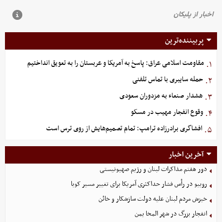
پربیننده‌ترین
مقاومت اسلامی عراق: پاسخ به آمریکا و عربستان را به تعویق انداختیم
۱.
حمله سایبری با تماس تلفنی
۲.
هشدار صنعاء به مزدوران سعودی
۳.
وقوع انفجار مهیب در مسکو
۴.
افشاگری برادرزاده ترامپ: تمام تصمیم‌هایش از روی ترس است
۵.
آخرین اخبار
دور هفتم مذاکرات لبنان و رژیم صهیونیستی
روبیو در رأس فشار حداکثری آمریکا برای تغییر مسیر کوبا
خیزش مردم لبنان علیه دولت سازشکار و خائن
انفجار بزرگ در شهر المخا یمن