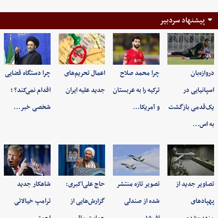
پیشنهاد سردبیر
دروازه‌بان
چرا محمد صلاح
اعمال تحریم‌های
چرا دستگاه قضایی
اسپانیایی در
ترکیه را به عربستان
جدید علیه ایران
اقدام نمی‌کند؟ ؛
یک‌قدمی بازگشت
و آمریکا…
شخصی خبر…
به اس…
تصاویر جدید از
تصویر تازه منتشر
حاج علی‌اکبری:
شاهکار جدید
پهپادهای
شده از صندلی
گزارش‌هایی از
ترامپ خیالاتی