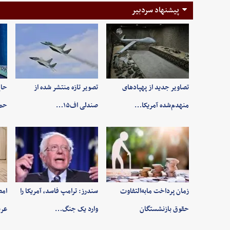
پیشنهاد سردبیر
تصاویر جدید از پهپادهای
تصویر تازه منتشر شده از
حاج
منهدم‌شده آمریکا…
صندلی اف۱۵…
حم
زمان پرداخت مابه‌التفاوت
سندرز: ترامپ فاسد، آمریکا را
امض
حقوق بازنشستگان
وارد یک جنگ…
عرب