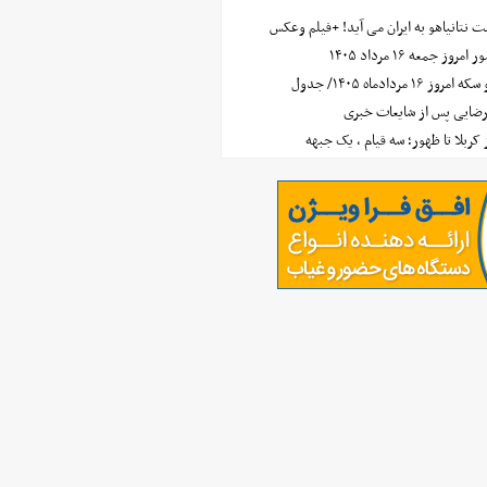
 نتانیاهو به ایران می آید! +فیلم وعکس
جمعه ۱۶ مرداد ۱۴۰۵
مردادماه ۱۴۰۵/ جدول
رضایی پس از شایعات خبری
ز کربلا تا ظهور؛ سه قیام ، یک جبهه