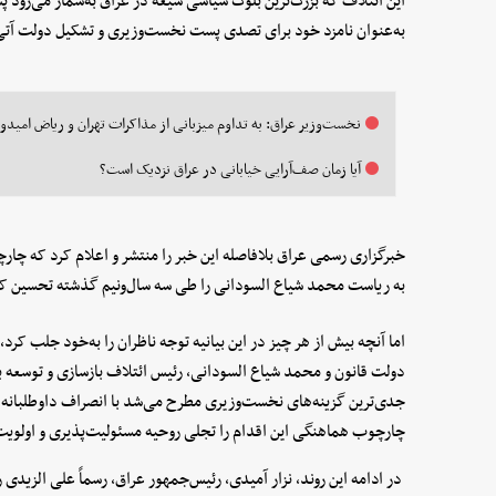
این ائتلاف که بزرگ‌ترین بلوک سیاسی شیعه در عراق به‌شمار می‌رود پ
به‌عنوان نامزد خود برای تصدی پست نخست‌وزیری و تشکیل دولت آتی
نخست‌وزیر عراق: به تداوم میزبانی از مذاکرات تهران و ریاض امیدو
آیا زمان صف‌آرایی خیابانی در عراق نزدیک است؟
خبرگزاری رسمی عراق بلافاصله این خبر را منتشر و اعلام کرد که چا
به ریاست محمد شیاع السودانی را طی سه سال‌ونیم گذشته تحسین ک
اما آنچه بیش از هر چیز در این بیانیه توجه ناظران را به‌خود جلب کرد
دولت قانون و محمد شیاع السودانی، رئیس ائتلاف بازسازی و توسعه بو
جدی‌ترین گزینه‌های نخست‌وزیری مطرح می‌شد با انصراف داوطلبانه از
چارچوب هماهنگی این اقدام را تجلی روحیه مسئولیت‌پذیری و اولویت 
در ادامه این روند، نزار آمیدی، رئیس‌جمهور عراق، رسماً علی الزید