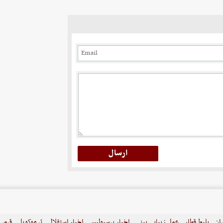
ران
بلیط قطار
عمل زیبایی بینی
اخبار پرسپولیس
اخبار استقلال
ترموکوپل
قرص ل