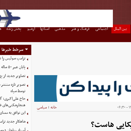
بین الملل
اجتماعی
فرهنگ و هنر
مذهبی
استانها
آرشیو
پخش زنده
ه
سرخط خبرها
ترامپ سوئیس را ت
پایان عمر ۵۰ ساله دلارهای نفتی به دست ایران
تصاویر جدید از په
توسط سپاه
حاج علی‌اکبری: گز
هنجارشکنی‌های فر
۱۴
خانه
سیاسی
|
این توافق به معنا
شاهکار جدید ترام
یکایی هاست؟
آمیتاب باچان دوست