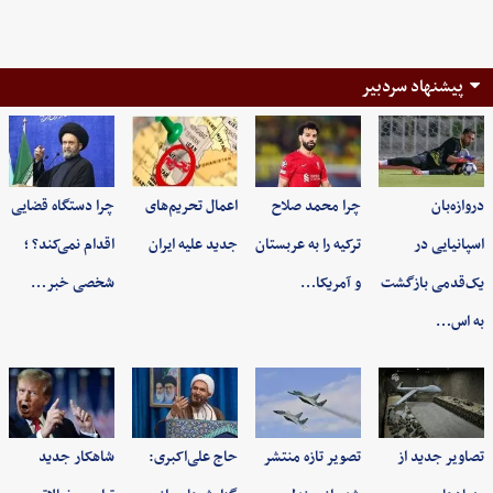
پیشنهاد سردبیر
دروازه‌بان
چرا محمد صلاح
اعمال تحریم‌های
چرا دستگاه قضایی
اسپانیایی در
ترکیه را به عربستان
جدید علیه ایران
اقدام نمی‌کند؟ ؛
یک‌قدمی بازگشت
و آمریکا…
شخصی خبر…
به اس…
تصاویر جدید از
تصویر تازه منتشر
حاج علی‌اکبری:
شاهکار جدید