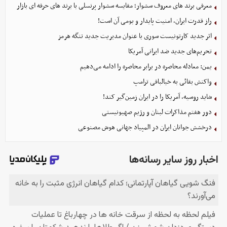
معرفی برند های معروف سشوار؛ مقایسه سشوار پرنسلی با برند های حرفه ای بازار
راز قدرت ایران، امنیت پایدار و بومی آن است!
اثر جدید کارتونیست سوری با عنوان مدیریت جدید تنگه هرمز
تحریم‌های جدید ضد ایرانی آمریکا
یمن: معادله محاصره در برابر محاصره را ادامه می‌دهیم
واکنش بقائی به خیالبافی ترامپ
شاید روسیه، آمریکا را در ایران زمین‌گیر کند!
دور هفتم مذاکرات لبنان و رژیم صهیونیستی
درخشش جوانان ایران در المپیاد جهانی هوش مصنوعی