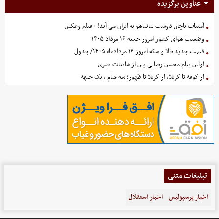
عناوین برگزیده
آمیتاب باچان دوست نتانیاهو به ایران می آید! +فیلم وعکس
وضعیت هوای کشور امروز جمعه ۱۶ مرداد ۱۴۰۵
قیمت جدید طلا و سکه امروز ۱۶ مردادماه ۱۴۰۵/ جدول
اولین پیام محسن رضایی پس از شایعات خبری
از کوفه تا کربلا، از کربلا تا ظهور؛ سه قیام ، یک جبهه
تبلیغات متنی
اخبار پرسپولیس
اخبار استقلال