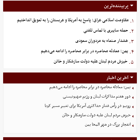
پربیننده‌ترین
مقاومت اسلامی عراق: پاسخ به آمریکا و عربستان را به تعویق انداختیم
۱.
حمله سایبری با تماس تلفنی
۲.
هشدار صنعاء به مزدوران سعودی
۳.
یمن: معادله محاصره در برابر محاصره را ادامه می‌دهیم
۴.
خیزش مردم لبنان علیه دولت سازشکار و خائن
۵.
آخرین اخبار
یمن: معادله محاصره در برابر محاصره را ادامه می‌دهیم
دور هفتم مذاکرات لبنان و رژیم صهیونیستی
روبیو در رأس فشار حداکثری آمریکا برای تغییر مسیر کوبا
خیزش مردم لبنان علیه دولت سازشکار و خائن
انفجار بزرگ در شهر المخا یمن