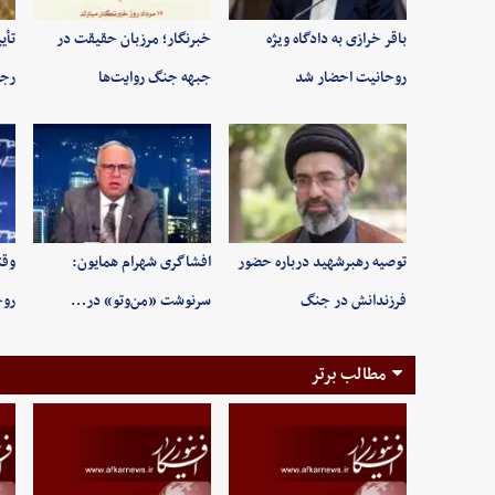
باقر خرازی به دادگاه ویژه
خبرنگار؛ مرزبان حقیقت در
تأی
روحانیت احضار شد
جبهه جنگ روایت‌ها
رجب
توصیه رهبرشهید درباره حضور
افشاگری شهرام همایون:
وقت
فرزندانش در جنگ
سرنوشت «من‌وتو» در…
روح
مطالب برتر