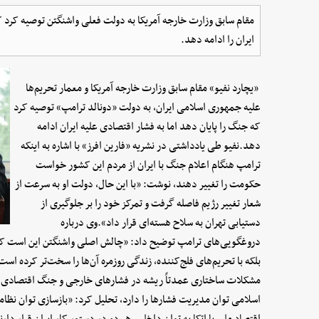
مقام سابق وزارت خارجه آمریکا به دولت فعلی واشنگتن توصیه کرد 
ایران را ادامه دهد.
«یچارد نفیو» مقام سابق وزارت خارجه آمریکا و معمار تحریم‌ها
علیه جمهوری اسلامی ایران، به دولت «دونالد ترامپ» توصیه کرد
که جنگ را پایان دهد اما به فشار اقتصادی علیه ایران ادامه
دهد.نفیو طی یادداشتی در نشریه «فارین افرز» با اشاره به اینکه
ترامپ هنگام اعلام جنگ با ایران از مردم این کشور خواست
حکومت را تغییر دهند، نوشت: «با این حال، دولت او به سرعت از
شعار تغییر رژیم فاصله گرفت و تمرکز خود را بر جلوگیری از
دستیابی تهران به سلاح هسته‌ای قرار داد».وی درباره
دروغگویی‌های ترامپ توضیح داد:‌ «چالش اصلی واشنگتن این است که سی
بلکه با تحریم‌های فلج‌کننده، زندگی روزمره آن‌ها را سخت‌تر کرده است
مشکلات ساختاری عمدتاً ریشه در فشارهای خارجی و جنگ اقتصادی دار
اسلامی توان مدیریت فشارها را دارد، تحلیل کرد:‌ «بازسازی توان نظا
اقتصاد ملی با اتکا به توان داخلی، هر دو در دستور کار ایران قرار د