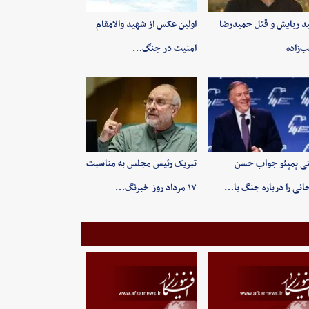
ید ربایش و قتل حمیدرضا
اولین عکس از شهید والامقام
‌زاده
امنیت در جنگ…
ی پمپئو جواب حسن
تبریک رئیس مجلس به مناسبت
انی را درباره جنگ با…
۱۷ مرداد روز خبرنگ…