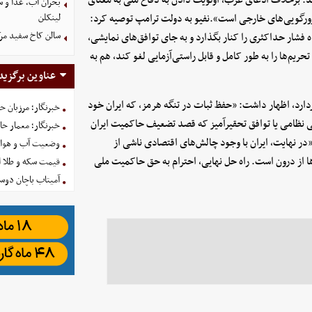
بحران آب، غذا و س
زورگویی‌های خارجی است».نفیو به دولت ترامپ توصیه کرد:
لینکلن
سالن کاخ سفید مرک
فشار حداکثری را کنار بگذارد و به جای توافق‌های نمایشی،
حریم‌ها را به طور کامل و قابل راستی‌آزمایی لغو کند، هم به
عناوین برگزید
بردارد، اظهار داشت: «حفظ ثبات در تنگه هرمز، که ایران خود
خبرنگار؛ مرزبان 
ی نظامی یا توافق تحقیرآمیز که قصد تضعیف حاکمیت ایران
خبرنگار؛ معمار ح
 «در نهایت، ایران با وجود چالش‌های اقتصادی ناشی از
وضعیت آب و هوای کشور ا
‌ها از درون است. راه حل نهایی، احترام به حق حاکمیت ملی
قیمت سکه و طلا امروز شنبه
آمیتاب باچان دوست