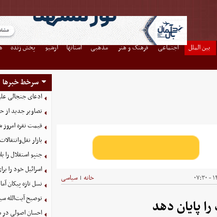
بین الملل
اجتماعی
فرهنگ و هنر
مذهبی
استانها
آرشیو
پخش زنده
ه
سرخط خبرها
ادعای جنجالی علیر
تصاویر جدید از ح
قیمت نقره امروز شنبه ۱۷ مرد
بازار نقل‌وانتقالات
جنپو استقلال را 
اسرائیل خود را برا
۱۴
خانه
سیاسی
|
نسل تازه پیکان آما
توصیح آیت‌الله سی
را پایان دهد
احسان اصولی در ش