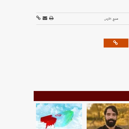
منبع :
فارس