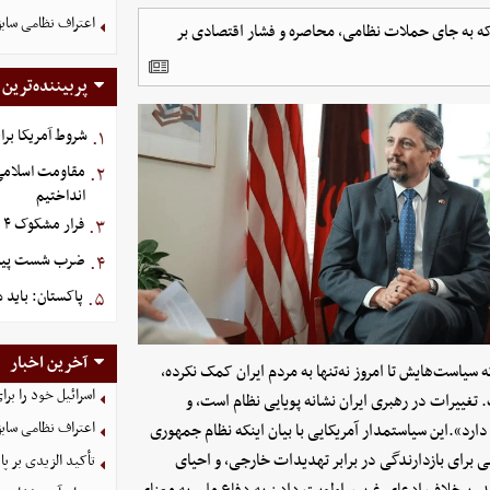
اعتراف نظامی سابق
که به جای حملات نظامی، محاصره و فشار اقتصادی بر
پربیننده‌ترین
شروط آمریکا برا
۱.
مقاومت اسلامی ع
۲.
انداختیم
فرار مشکوک ۴ هواپیما از عربستان
۳.
ضرب شست پیش‌دس
۴.
پاکستان: باید د
۵.
آخرین اخبار
است‌هایش تا امروز نه‌تنها به مردم ایران کمک نکرده،
اسرائیل خود را برا
. تغییرات در رهبری ایران نشانه پویایی نظام است، و
اعتراف نظامی سابق
د».این سیاستمدار آمریکایی با بیان اینکه نظام جمهوری
می برای بازدارندگی در برابر تهدیدات خارجی، و احیای
تأکید الزیدی بر پا
ارند. برخلاف ادعای غرب، اولویت دادن به دفاع ملی به معنای