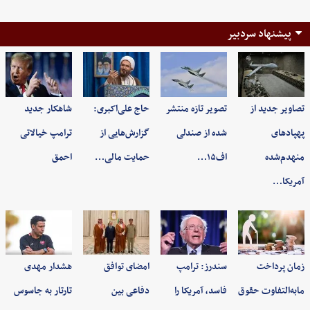
پیشنهاد سردبیر
تصاویر جدید از
تصویر تازه منتشر
حاج علی‌اکبری:
شاهکار جدید
پهپادهای
شده از صندلی
گزارش‌هایی از
ترامپ خیالاتی
منهدم‌شده
اف۱۵…
حمایت مالی…
احمق
آمریکا…
زمان پرداخت
سندرز: ترامپ
امضای توافق
هشدار مهدی
مابه‌التفاوت حقوق
فاسد، آمریکا را
دفاعی بین
تارتار به جاسوس