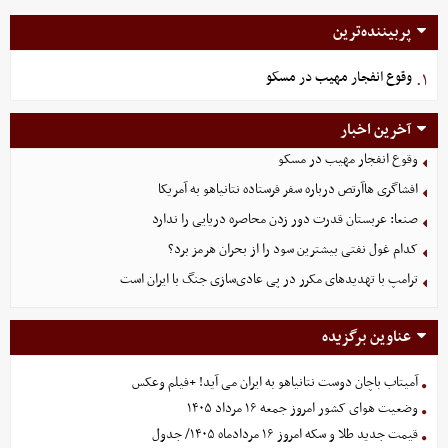
پربیننده‌ترین
وقوع انفجار مهیب در مسکو
۱.
آخرین اخبار
وقوع انفجار مهیب در مسکو
افشاگری هاآرتص درباره سفر فرستاده نتانیاهو به آمریکا
صنعا: عربستان قدرت دور زدن محاصره دریایی را ندارد
کدام غول نفتی بیشترین سود را از بحران هرمز برد؟
ترامپ با تهدیدهای مکرر در پی عادی‌سازی جنگ با ایران است
عناوین برگزیده
آمیتاب باچان دوست نتانیاهو به ایران می آید! +فیلم وعکس
وضعیت هوای کشور امروز جمعه ۱۶ مرداد ۱۴۰۵
قیمت جدید طلا و سکه امروز ۱۶ مردادماه ۱۴۰۵/ جدول