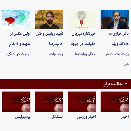
باقر خرازی به
خبرنگار؛ مرزبان
تأیید ربایش و قتل
اولین عکس از
دادگاه ویژه
حقیقت در جبهه
حمیدرضا
شهید والامقام
روحانیت احضار
جنگ روایت‌ها
رجب‌زاده
امنیت در جنگ…
شد
مطالب برتر
اخبار
اخبار ورزشی
استقلال
پرسپولیس