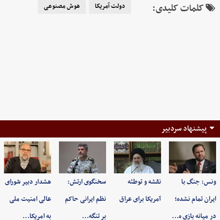
کلمات کلیدی:
دولت آمریکا
هوش مصنوعی
پیشنهاد سردبیر
ونس: جنگ با
نقشه و توطئه
سخنگوی ارتش:
هشدار دبیر شورای
ایران تمام نشده؛
آمریکا برای عراق
نظم ایرانی حاکم
عالی امنیت ملی
در میانه بازی ه…
بر تنگه…
به امریکا…