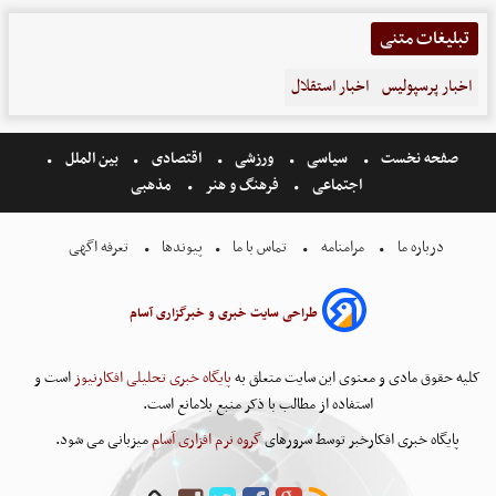
تبلیغات متنی
اخبار پرسپولیس
اخبار استقلال
صفحه نخست
سیاسی
ورزشی
اقتصادی
بین الملل
اجتماعی
فرهنگ و هنر
مذهبی
درباره ما
مرامنامه
تماس با ما
پیوندها
تعرفه اگهی
طراحی سایت خبری و خبرگزاری آسام
کلیه حقوق مادی و معنوی این سایت متعلق به
پایگاه خبری تحلیلی افکارنیوز
است و
استفاده از مطالب با ذکر منبع بلامانع است.
پایگاه خبری افکارخبر توسط سرورهای
گروه نرم افزاری آسام
میزبانی می شود.