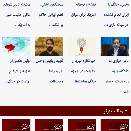
ونس: جنگ با
نقشه و توطئه
سخنگوی ارتش:
هشدار دبیر شورای
ایران تمام نشده؛
آمریکا برای عراق
نظم ایرانی حاکم
عالی امنیت ملی
در میانه بازی ه…
بر تنگه…
به امریکا…
باقر خرازی به
خبرنگار؛ مرزبان
تأیید ربایش و قتل
اولین عکس از
دادگاه ویژه
حقیقت در جبهه
حمیدرضا
شهید والامقام
روحانیت احضار
جنگ روایت‌ها
رجب‌زاده
امنیت در جنگ…
شد
مطالب برتر