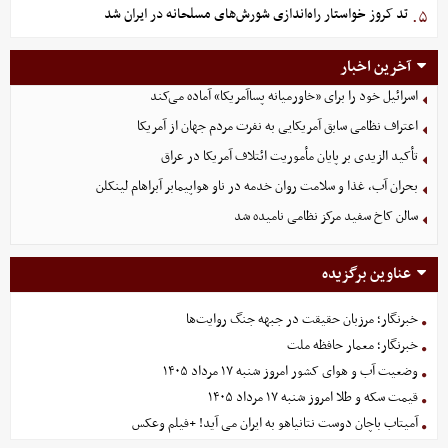
تد کروز خواستار راه‌اندازی شورش‌های مسلحانه در ایران شد
۵.
آخرین اخبار
اسرائیل خود را برای «خاورمیانه پساآمریکا» آماده می‌کند
اعتراف نظامی سابق آمریکایی به نفرت مردم جهان از آمریکا
تأکید الزیدی بر پایان مأموریت ائتلاف آمریکا در عراق
بحران آب، غذا و سلامت روان خدمه در ناو هواپیمابر آبراهام لینکلن
سالن کاخ سفید مرکز نظامی نامیده شد
عناوین برگزیده
خبرنگار؛ مرزبان حقیقت در جبهه جنگ روایت‌ها
خبرنگار؛ معمار حافظه ملت
وضعیت آب و هوای کشور امروز شنبه ۱۷ مرداد ۱۴۰۵
قیمت سکه و طلا امروز شنبه ۱۷ مرداد ۱۴۰۵
آمیتاب باچان دوست نتانیاهو به ایران می آید! +فیلم وعکس