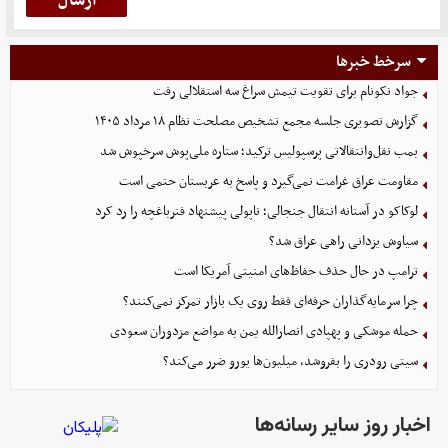
سرخط خبرها
جواد نکونام برای تقویت تیمش سراغ سه استقلالی رفت
گزارش تصویری جلسه مجمع تشخیص مصلحت نظام ۱۸ مرداد ۱۴۰۵
بمب نقل‌وانتقالاتی پرسپولیس ترکید؛ ستاره ملی‌پوش سرخپوش شد
مقاومت عراق غرامت نمی‌گیرد و پاسخ به عربستان حتمی است
لوکاکو در آستانه انتقال جنجالی؛ ناپولی پیشنهاد فنرباغچه را رد کرد
سیاوش یزدانی راهی عراق شد؟
ترامپ در حال حذف حفاظ‌های امنیتی آمریکا است
چرا سرمایه‌گذاران حرفه‌ای فقط روی یک بازار تمرکز نمی‌کنند؟
حمله موشکی و پهپادی انصارالله یمن به مواضع مزدوران سعودی
سیتی رودری را بفروشد، میلیون‌ها یورو ضرر می‌کند؟