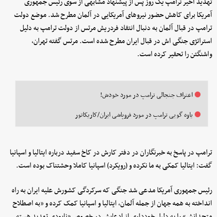
تهدید اخیر ترامپ یک روز پس از پیشنهاد مشابهی از سوی رئیس جمهوری
آمریکا برای کاهش حضور نیروهای آمریکایی در آلمان مطرح شد. موضع دولت
ترامپ در قبال آلمان به دنبال انتقاد فردریش مرتس از دولت ترامپ به دلیل
استراتژی جنگی اش در قبال ایران مطرح شده است. مرتس گفته تهران،
واشنگتن را تحقیر کرده است.
اعتراف جنجالی ترامپ در مورد خودش!
یاوه گویی ترامپ در مورد فروپاشی ایران/کاریکاتور
ترامپ در پاسخ به خبرنگاران در دفتر کارش در کاخ سفید درباره ایتالیا و اسپانیا
گفت: ایتالیا کمکی به ما نکرده و (رویکرد) اسپانیا کاملا وحشتناک بوده است.
رئیس جمهوری آمریکا مدعی شد جنگی که سرکردگی کشورش علیه ایران به راه
انداخته به همه جهان از جمله آلمان، ایتالیا و اسپانیا کمک کرده و «به اصطلاح
متحدانش» را به دلیل خودداری از ادعایش در خصوص «نابودی تهدید هسته