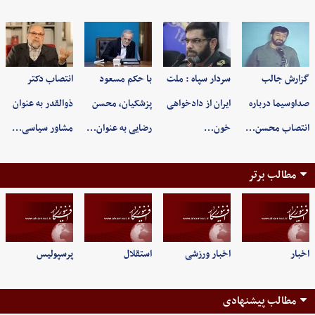
گزارش جالب
سردار سپاه : ملت
با حکم مسعود
انتصاب دکتر
صداوسیما درباره
ایران از دادخواهی
پزشکیان، محسن
ذوالقدر به عنوان
انتصاب محسن…
خون…
رضایی به عنوان…
مشاور سیاسی…
مطالب برتر
اخبار
اخبار ورزشی
استقلال
پرسپولیس
مطالب پیشنهادی