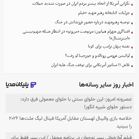
نگرانی آمریکا از اتحاد بیشتر مردم ایران در صورت تشدید حملات
جزئیات کتابخانه رهبر شهید +فیلم
توصیه رهبرشهید درباره حضور فرزندانش در جنگ
افشاگری شهرام همایون: سرنوشت «من‌وتو» در انتظار شبکه صهیونیستی
«اینترنشنال»!
نقشه پنهان ترامپ برای کوبا
لوکیشن عروسی رونالدو و جورجینا لو رفت؟
تلاش ۱۱ سناتور آمریکایی برای توقف جنگ علیه ایران