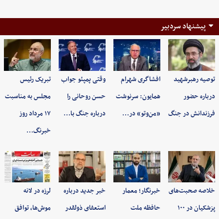
پیشنهاد سردبیر
توصیه رهبرشهید
افشاگری شهرام
وقتی پمپئو جواب
تبریک رئیس
درباره حضور
همایون: سرنوشت
حسن روحانی را
مجلس به مناسبت
فرزندانش در جنگ
«من‌وتو» در…
درباره جنگ با…
۱۷ مرداد روز
خبرنگ…
خلاصه صحبت‌های
خبرنگار؛ معمار
خبر جدید درباره
لرزه در لانه
پزشکیان در ۱۰۰
حافظه ملت
استعفای ذولقدر
موش‌ها، توافق