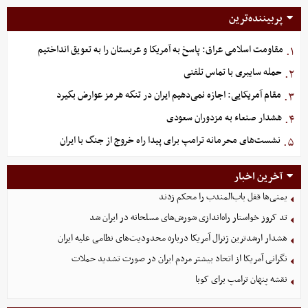
پربیننده‌ترین
مقاومت اسلامی عراق: پاسخ به آمریکا و عربستان را به تعویق انداختیم
۱.
حمله سایبری با تماس تلفنی
۲.
مقام آمریکایی: اجازه نمی‌دهیم ایران در تنگه هرمز عوارض بگیرد
۳.
هشدار صنعاء به مزدوران سعودی
۴.
نشست‌های محرمانه ترامپ برای پیدا راه خروج از جنگ با ایران
۵.
آخرین اخبار
یمنی‌ها قفل باب‌المندب را محکم زدند
تد کروز خواستار راه‌اندازی شورش‌های مسلحانه در ایران شد
هشدار ارشدترین ژنرال آمریکا درباره محدودیت‌های نظامی علیه ایران
نگرانی آمریکا از اتحاد بیشتر مردم ایران در صورت تشدید حملات
نقشه پنهان ترامپ برای کوبا