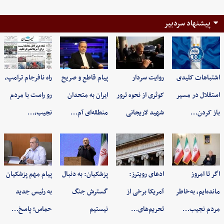
پیشنهاد سردبیر
اشتباهات کلیدی
روایت سردار
پیام قاطع و صریح
راه نافرجام ترامپ،
استقلال در مسیر
کوثری از نحوه ترور
ایران به متحدان
رو راست با مردم
باز کردن…
شهید لاریجانی
منطقه‌ای آم…
نجیب،…
اگر تا امروز
ادعای رویترز:
پزشکیان: به‌ دنبال
پیام مهم پزشکیان
مانده‌ایم، به‌خاطر
آمریکا برخی از
گسترش جنگ
به رئیس جدید
مردم نجیب…
تحریم‌های…
نیستیم
حماس؛ پاسخ…